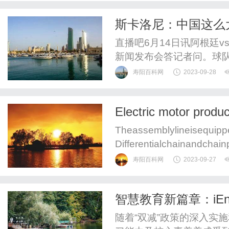
斯卡洛尼：中国这么
我很开心
直播吧6月14日讯阿根廷
新闻发布会答记者问。球
寿阳百科网
2023-09-28
Electric motor produc
Theassemblylineisequippe
Differentialchainandchain
hines,robots,etc.Acomplete
寿阳百科网
2023-09-27
智慧教育新篇章：iEn
成关键
随着“双减”政策的深入实