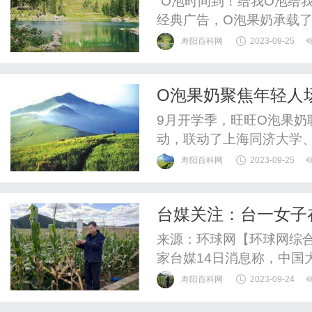
“O泡时间到！给我O泡给
经典广告，O泡果奶承载了
寿阳百科网
2023-09-25
O泡果奶聚焦年轻人
9月开学季，旺旺O泡果奶
动，联动了上海同济大学
大学、厦门大学等校园内
寿阳百科网
2023-09-25
在校园内播放O泡果奶魔
智行火车票APP在智行A
台媒关注：台一女子
提产品惊喜开学福利，另外智
人”被撵走
来源：环球网【环球网综合
家台媒14日消息称，中国
寿阳百科网
2023-09-24