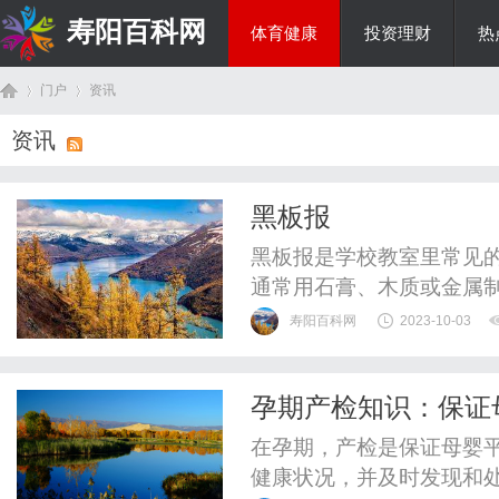
寿阳百科网
体育健康
投资理财
热
门户
资讯
国际资讯
资讯
首
›
›
黑板报
黑板报是学校教室里常见
通常用石膏、木质或金属
行教学时书写和展示内容。
寿阳百科网
2023-10-03
去的几十年里，黑板报一
以用来展示教师的讲义、
孕期产检知识：保证
据。黑板报的制作和使用非
页
在孕期，产检是保证母婴
健康状况，并及时发现和