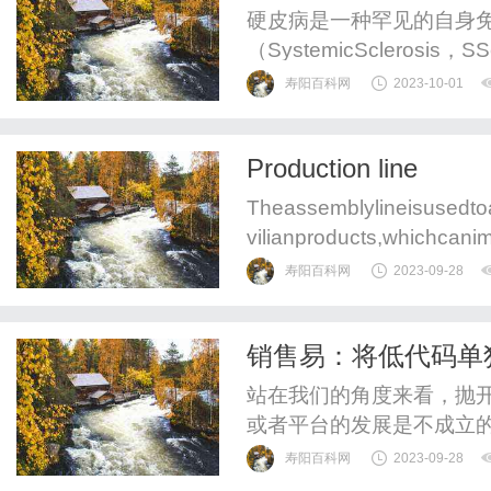
病？
硬皮病是一种罕见的自身
（SystemicScleros
寿阳百科网
2023-10-01
Production line
Theassemblylineisusedto
vilianproducts,whichcani
mblyquality.Assemblylines
寿阳百科网
2023-09-28
销售易：将低代码单
备长远的发展空间呢
站在我们的角度来看，抛
或者平台的发展是不成立
寿阳百科网
2023-09-28