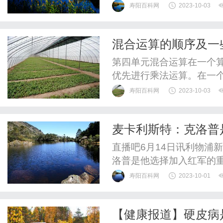
性、常规产检项目和一些
寿阳百科网
2023-10-03
产检，医生可以监测胎儿
和处理可能的并发症。产
混合运算的顺序及一
持健康的生活方式，以及预
第四单元混合运算在一个
优先进行乘法运算。在一
该优先进行除法运算。在
寿阳百科网
2023-10-03
括号内的运算。在一个算
应该按照从左到右的顺序依
麦卡利斯特：克洛普
个月，其中1月、3月、5月、
曼城的竞争
直播吧6月14日讯利物浦
洛普是他选择加入红军的重
寿阳百科网
2023-10-01
【健康报道】硬皮病