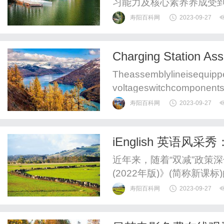
习能力及核心素养养成受
寿阳百科网
2023-09-27
Charging Station Ass
Theassemblylineisequippe
voltageswitchcomponents.
ngelevators,cornermachin
寿阳百科网
2023-09-27
iEnglish 英语
显
近年来，随着“双减”政策
(2022年版)》(简称新课
寿阳百科网
2023-09-27