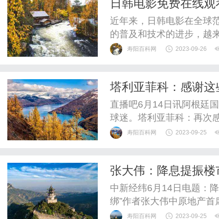
日韩电影免费在线观
近年来，日韩电影在全球
的普及和技术的进步，越
频。下面将介绍一些免费
寿阳百科网
2023-09-26
电影的同时，也能体验到
YouTube，它汇集了
塔利亚菲科：感谢这
键词“日韩电影”，就能找到
国球迷
直播吧6月14日讯阿根廷
球迷。塔利亚菲科：再次
寿阳百科网
2023-09-25
张大伟：降息提振楼
绑”
中新经纬6月14日电题：
绑”作者张大伟中原地产首
寿阳百科网
2023-09-25