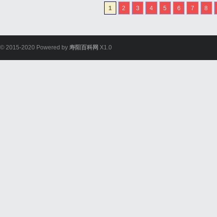
整验光、正品镜片、透明价
1
2
3
4
5
6
7
8
惠，兼顾高专业度与高性价比
© 2015-2020 Powered by
寿阳百科网
X1.0