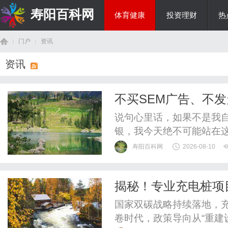
寿阳百科网
体育健康
投资理财
热
门户
资讯
国际资讯
资讯
首
›
›
不买SEM广告、不
靠GEO让AI自动推
说句心里话，如果不是我
银，我今天绝不可能站在
做实体、做工厂、做商务
寿阳百科网
2026-08-10
脑子里就只有两个字：痛
这档子事折磨得几近崩溃。
揭秘！专业充电桩项
广告。我咬着牙给广告平台
页
诀？
国家双碳战略持续落地，
卷时代，政策导向从“重建