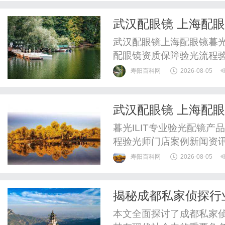
武汉配眼镜 上海配
武汉配眼镜上海配眼镜暮光
配眼镜资质保障验光流程
WUHAN&SHANGHAIOP
寿阳百科网
2026-08-05
验光配镜的写字楼眼镜店
整验光、正品镜片、透明价
武汉配眼镜 上海配
惠，兼顾高专业度与高性价比
暮光ILIT专业验光配镜
程验光师门店案例新闻资
WUHAN&SHANGHAIOP
寿阳百科网
2026-08-05
验光配镜的写字楼眼镜店
整验光、正品镜片、透明价
揭秘成都私家侦探行
惠，兼顾高专业度与高性价比
本文全面探讨了成都私家