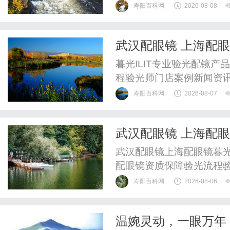
江省发展...。从中央“百
寿阳百科网
2026-08-08
地配套扶持，整个新能源
一、国家级政策红利：行
武汉配眼镜 上海配
电设施补短板试点，开展百县
暮光ILIT专业验光配镜
程验光师门店案例新闻资
WUHAN&SHANGHAIOP
寿阳百科网
2026-08-07
验光配镜的写字楼眼镜店
整验光、正品镜片、透明价
武汉配眼镜 上海配
惠，兼顾高专业度与高性价比
武汉配眼镜上海配眼镜暮光
配眼镜资质保障验光流程
WUHAN&SHANGHAIOP
寿阳百科网
2026-08-06
验光配镜的写字楼眼镜店
整验光、正品镜片、透明价
温婉灵动，一眼万年
惠，兼顾高专业度与高性价比