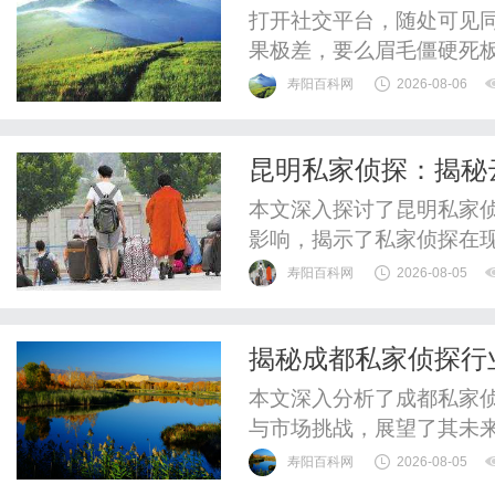
张脸的点睛之笔！淡
打开社交平台，随处可见
果极差，要么眉毛僵硬死
翻倍，甚至短短一年就掉
寿阳百科网
2026-08-06
从来不是款式不好看，而
线模板审美替代了私人定
昆明私家侦探：揭秘
品牌，久匠以东方骨相美学
本文深入探讨了昆明私家
影响，揭示了私家侦探在
寿阳百科网
2026-08-05
揭秘成都私家侦探行
本文深入分析了成都私家
与市场挑战，展望了其未
寿阳百科网
2026-08-05