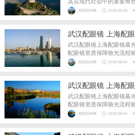
其在现代社会中的重要角
寿阳百科网
2026-08-05
武汉配眼镜 上海配
武汉配眼镜上海配眼镜暮光
配眼镜资质保障验光流程
WUHAN&SHANGHAIOP
寿阳百科网
2026-08-04
验光配镜的写字楼眼镜店
整验光、正品镜片、透明价
武汉配眼镜 上海配
惠，兼顾高专业度与高性价比
武汉配眼镜上海配眼镜暮光
配眼镜资质保障验光流程
WUHAN&SHANGHAIOP
寿阳百科网
2026-08-04
验光配镜的写字楼眼镜店
整验光、正品镜片、透明价