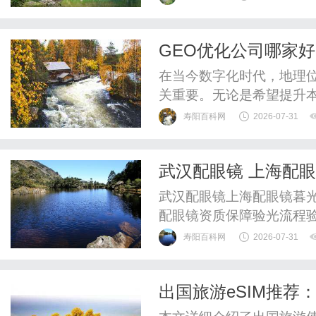
验光配镜的写字楼眼镜店
整验光、正品镜片、透明价
GEO优化公司哪家
惠，兼顾高专业度与高性价比
在当今数字化时代，地理位
关重要。无论是希望提升
的大型跨国公司，找到合适
寿阳百科网
2026-07-31
您详细介绍GEO优化的定
公司。什么是GEO优化？
武汉配眼镜 上海配
（SEO），其目的是提高网
武汉配眼镜上海配眼镜暮光
配眼镜资质保障验光流程
WUHAN&SHANGHAIOP
寿阳百科网
2026-07-31
验光配镜的写字楼眼镜店
整验光、正品镜片、透明价
出国旅游eSIM推
惠，兼顾高专业度与高性价比