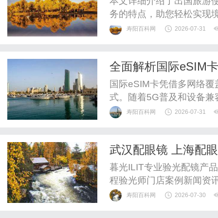
本文详细介绍了出国旅游使
务的特点，助您轻松实现
寿阳百科网
2026-07-31
全面解析国际eSIM
国际eSIM卡凭借多网络
式。随着5G普及和设备兼
寿阳百科网
2026-07-31
武汉配眼镜 上海配
暮光ILIT专业验光配镜
程验光师门店案例新闻资
WUHAN&SHANGHAIOP
寿阳百科网
2026-07-30
验光配镜的写字楼眼镜店