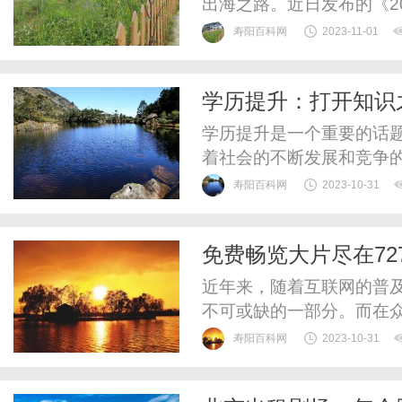
出海之路。近日发布的《2
寿阳百科网
2023-11-01
学历提升：打开知识
学历提升是一个重要的话
着社会的不断发展和竞争
种必备条件。学历不仅仅
寿阳百科网
2023-10-31
证明。那么，学历提升到
人拓宽职业发展的道路。
免费畅览大片尽在72
求。拥有更高的学历意味着
近年来，随着互联网的普
不可或缺的一部分。而在众
的资源和免费观影的特点，
寿阳百科网
2023-10-31
家专注于提供高清大片的
里都应有尽有。而且最让