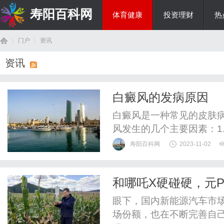
寿阳百科网
体育健康
投资理财
热
门户
资讯
国际资讯
资讯
首
›
›
白癜风的发病原因
白癜风是一种常见的皮肤
风发生的几个主要因素：1
白癜风的主要原因之一。
寿阳百科网
2023-11-02
其中一种可能是免疫细胞攻
传因素：白癜风在某些家
和哪吒X硬碰硬，元P
着一定的作用。然而，具体
页
眼下，国内新能源汽车市
场份额，也在不断完善自