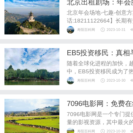
北京出租剧场：年会
要任何会员费用，让观影变
购、包场喜剧表演
北京年会场地-七趣-创意
话:18211122664】长期有
寿阳百科网
2023-10-31
EB5投资移民：真相
随着全球化进程的加快，
中，EB5投资移民成为了
真相和误区。首先，EB5
寿阳百科网
2023-10-30
目。该项目要求投资人在美国
金，并创造至少10个就业
7096电影网：免费
在美国居留和工作。然而，虽
7096电影网是一个专门
量的影视资源，其中最火
追剧的观众来说，7096电
寿阳百科网
2023-10-30