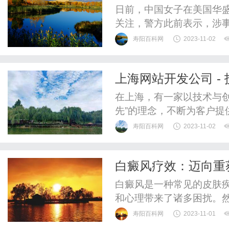
方回应
日前，中国女子在美国华
关注，警方此前表示，涉
寿阳百科网
2023-11-02
上海网站开发公司 -
在上海，有一家以技术与
先”的理念，不断为客户提
寿阳百科网
2023-11-02
白癜风疗效：迈向重
白癜风是一种常见的皮肤
和心理带来了诸多困扰。
疗效果也有了显著的提升
寿阳百科网
2023-11-01
风的治疗方法多种多样，