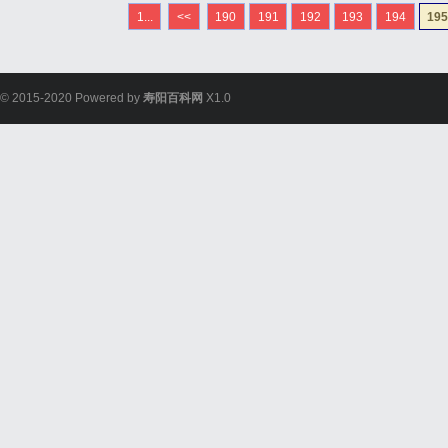
电影资源，为用户提供免
1...
<<
190
191
192
193
194
19
科幻片还是悬疑片，这里都
© 2015-2020 Powered by
寿阳百科网
X1.0