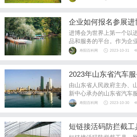
影网，用户可以轻松方便
载，只需在网站内进行在
企业如何报名参展进
而且每个电视剧的画质都很
进博会为世界上第一个以
品和服务的平台。作为企业
何报名参展​呢？费用又是
寿阳百科网
2023-10-31
2023年山东省汽
汽车时代
由山东省人民政府主办、
新中心承办的山东省汽车
审，34个创新项目从百余
寿阳百科网
2023-10-30
奖、最具创新性汽车外观
汽车服务自主创新与技术
短链接活码防拦截工
评审委员会都是来自全国汽
生成_免费短链接在