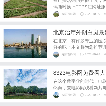
短链接活码防拦截工具，
址_短网址API接口
码随时换,HTTPS短网
的免费短链接
全的特点,支持批量缩短、
寿阳百科网
2023-10-30
服务
北京治疗外阴白斑最
在北京，有许多专业的医
好的呢？本文将为您推荐
院。首先，北京协和医院
寿阳百科网
2023-10-28
和专业的医生团队。该医
患者提供个性化的治疗方
8323电影网免费看
显著的疗效。其次，北京大
在这个数字化的时代，电
然而，去电影院观看新片
而却步。但是，现在有了8
寿阳百科网
2023-10-27
8323电影网作为一家专