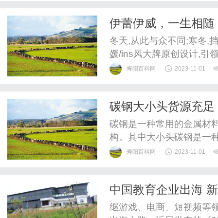
其中，光疗是一种常见的
伊蕾伊威，一生相随
进黑色素细胞的再生，减少
免费加盟，时尚与温
冬天,从此与众不同;寒冬
媛/ins风大牌原创设计,
创设计品牌品质压控品质我
寿阳百科网
2023-11-01
流时尚不重样人气聚焦fashi
高的快消运营模式从秀场到
碳钢大小头货源充足
发购买欲望潮流...
碳钢是一种常用的金属材
构。其中大小头碳钢是一
寿阳百科网
2023-11-01
中国教育企业出海 
继游戏、电商、短视频等