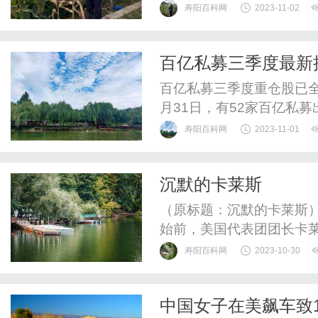
下全新纯电SUV——哪吒
寿阳百科网
2023-11-02
吒X共推出四个配置车型，分别为
版，官方售价区间为12.6
百亿私募三季度最新
了多重权益，限时...
什么股？
百亿私募三季度重仓股已全
月31日，有52家百亿私募
寿阳百科网
2023-11-01
沉默的卡莱斯
（原标题：沉默的卡莱斯）
始前，美国代表团团长卡
寿阳百科网
2023-10-30
中国女子在美飙车致