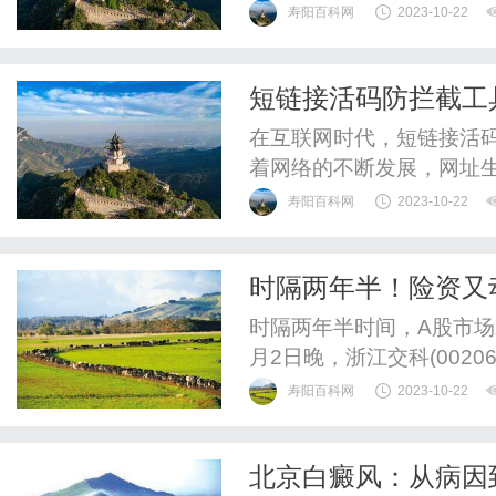
带来了心理上的困扰。因
寿阳百科网
2023-10-22
需求。近年来，他克莫司
泛关注。他克莫司软膏是
短链接活码防拦截工
的攻击，恢复黑色素细胞的
在互联网时代，短链接活
着网络的不断发展，网址
能够美化网址，还能够提
寿阳百科网
2023-10-22
的重要性也日益凸显，因
还会对网站的访问量造成
时隔两年半！险资又
费生成工具应运而生。短链
什么？
时隔两年半时间，A股市场
月2日晚，浙江交科(0020
寿阳百科网
2023-10-22
北京白癜风：从病因