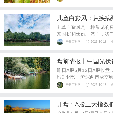
儿童白癜风：从疾病
儿童白癜风是一种常见的
来困扰和焦虑。然而，我
疾病。首先，了解儿童白
寿阳百科网
2023-10-18
至关重要的。儿童白癜风
疫系统的异常有关。当免
盘前情报丨中国光伏
白斑。这种疾病并不会传染
带走消息多有不实；
昨日A股6月12日A股收盘，
加氢站现场制氢
涨0.44%。沪深两市成交
寿阳百科网
2023-10-18
开盘：A股三大指数低
整