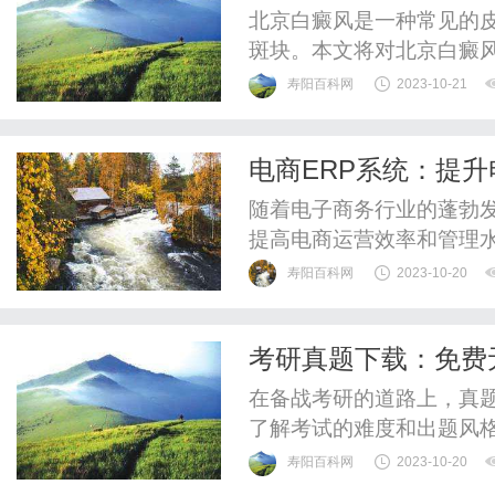
北京白癜风是一种常见的
斑块。本文将对北京白癜
风是一种由于黑色素细胞
寿阳百科网
2023-10-21
北京地区，白癜风的发病
有关。目前，研究认为自
电商ERP系统：提
可能是北京白癜风的诱因之
随着电子商务行业的蓬勃
提高电商运营效率和管理水
系统以其强大的功能和灵活
寿阳百科网
2023-10-20
统，即电子商务企业资源
软件。它整合了多个模块
考研真题下载：免费无
管理、客户管理等，为企业
在备战考研的道路上，真
了解考试的难度和出题风
技巧。然而，很多考生在
寿阳百科网
2023-10-20
式不兼容等问题。今天我