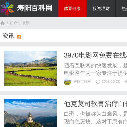
寿阳百科网
体育健康
投资理财
热
门户
资讯
国际资讯
资讯
首
›
›
3970电影网免费在
随着互联网的快速发展，越
电影网作为一家专注于提
的喜爱。本文将介绍397
寿阳百科网
2023-10-23
3970电影网是一个专注
库，涵盖各个类型的电影
他克莫司软膏治疗白
无论你是喜欢大片热门电影，
页
白斑，也被称为白癜风，
现白色斑块。这对于患有