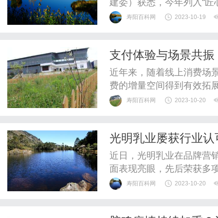
建委）获悉，今年列入“匠
寿阳百科网
2023-10-19
支付体验与场景共振 
近年来，随着线上消费场
费的增量空间得到有效拓
寿阳百科网
2023-10-20
光明乳业屡获行业认
近日，光明乳业在品牌营
面表现亮眼，先后荣获多
能。在品牌营销传播方面，
寿阳百科网
2023-10-20
高峰论坛”上，光明乳业荣
在提振消费信心、优化消