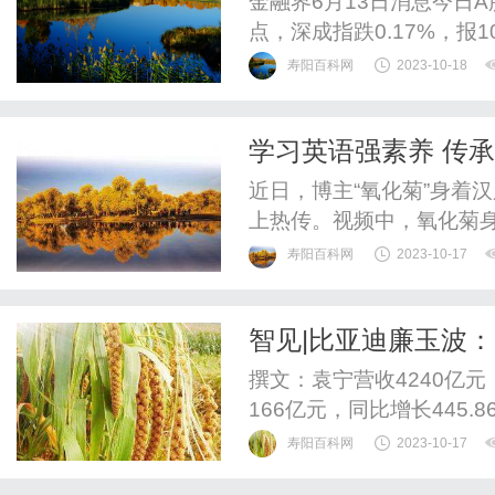
金融界6月13日消息今日A股
点，深成指跌0.17%，报10
寿阳百科网
2023-10-18
学习英语强素养 传
近日，博主“氧化菊”身着
上热传。视频中，氧化菊
寿阳百科网
2023-10-17
智见|比亚迪廉玉波：2
撰文：袁宁营收4240亿
166亿元，同比增长445.8
寿阳百科网
2023-10-17