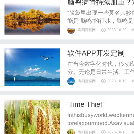
脑鸣病情持续加重？
到媒体和市场的全面肯定。
“脑袋里出现一些莫名其妙
能是“脑鸣”的征兆，脑鸣
寿阳百科网
2023-10-20
软件APP开发定制
在当今数字化时代，移动
分。无论是日常生活、工
APP。然而，随着市场需
寿阳百科网
2023-10-19
的个性化需求，这就为软件
APP开发定制是针对特定
'Time Thief'
件。无论是企业内部员工使用
Inthisbusyworld,weoften
torelaxourmood.Asavisual
todrawstrengthandinspirat
寿阳百科网
2023-10-18