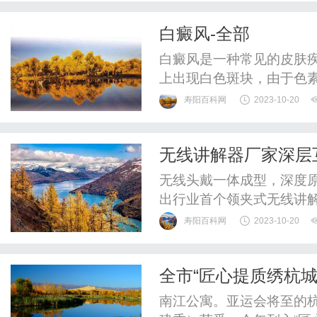
站，并介绍一种方便的文档
白癜风-全部
网站是“真题下载网”。这个
白癜风是一种常见的皮肤
上出现白色斑块，由于色
体造成生命威胁，但它会
寿阳百科网
2023-10-20
以发生在任何年龄段，无
能与自身免疫、遗传、环
无线讲解器厂家深层
皮肤上的白色斑块，而这些
解器
无线头戴一体成型，深度
出行业首个领夹式无线讲
互联再次重磅出击，行业
寿阳百科网
2023-10-20
搭载多项核心科技，Indo
求的讲解场景，进一步解
全市“匠心提质绣杭城
原音讲解呈现。IndoorLink
全面完成
南江公寓。亚运会将至的