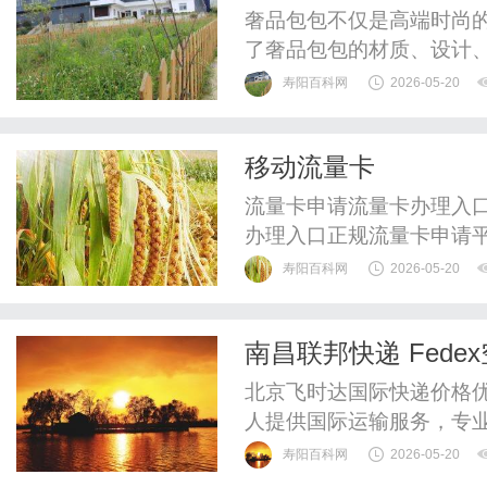
奢品包包不仅是高端时尚
了奢品包包的材质、设计
要地位。
寿阳百科网
2026-05-20
移动流量卡
流量卡申请流量卡办理入
办理入口正规流量卡申请
授权了解真实套餐价格，
寿阳百科网
2026-05-20
卡办理入口⚠️关于"19元流
元无限流量卡"和"9.9元
南昌联邦快递 Fed
话费补贴、返现优惠后的结果
时达快递官网
北京飞时达国际快递价格优
人提供国际运输服务，专业
际快递、UPS国际快递、
寿阳百科网
2026-05-20
SAL、海运水陆路业务。