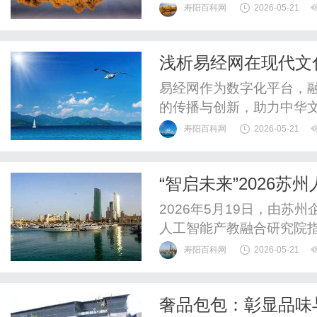
际寄送成本。
寿阳百科网
2026-05-21
浅析易经网在现代文
易经网作为数字化平台，
的传播与创新，助力中华
值。
寿阳百科网
2026-05-21
“智启未来”2026
2026年5月19日，由
人工智能产教融合研究院指
州人工智能创新应用大赛
寿阳百科网
2026-05-21
苏州青年中心隆重举行。
同见证苏州人工智能产业
奢品包包：彰显品味
此次大赛旨在聚合联盟力量，