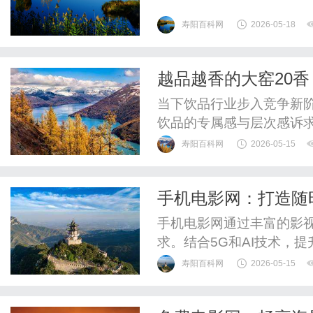
寿阳百科网
2026-05-18
越品越香的大窑20
当下饮品行业步入竞争新
饮品的专属感与层次感诉
以“专注打造中国佐餐饮料
寿阳百科网
2026-05-15
出重磅战略新品——大窑2
造差异化体验，不仅进一步
手机电影网：打造随
道实现全新升级。佐餐饮品
台
手机电影网通过丰富的影
求。结合5G和AI技术，
寿阳百科网
2026-05-15