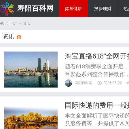
寿阳百科网
体育健康
投资理财
热
门户
资讯
国际资讯
资讯
首
›
›
淘宝直播618“全网
大活动声量
随着618消费季全面开启
台发起系列整合传播动作
营等多维联动，持续强化“
寿阳百科网
2026-05-22
化、热点化的内容表达，
关注度双增长。本次项目以“
国际快递的费用一般
结全网大牌”“50亿定金红包”“
页
因素
本文全面解析了国际快递
及服务费等，并提供了常