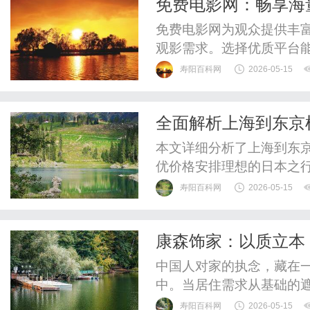
免费电影网：畅享海
免费电影网为观众提供丰
观影需求。选择优质平台
想选择。
寿阳百科网
2026-05-15
全面解析上海到东京
本文详细分析了上海到东
优价格安排理想的日本之
寿阳百科网
2026-05-15
康森饰家：以质立本
中国人对家的执念，藏在
中。当居住需求从基础的
深层向往，作为家装与家
寿阳百科网
2026-05-15