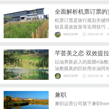
司，与Fedex国际快递
全面解析机票订票的
格、服务站点和运输方式三个
机票订票是旅行规划关键
较及退改政策等实用技巧
寿阳百科网
2026-05-19
芊荟美之恋·双效提
以油养肤必入的面膜#油敷
油敷膜真的巨好用水油同
寿阳百科网
2026-05-18
兼职
兼职运营公司旗下兼职homenewsc