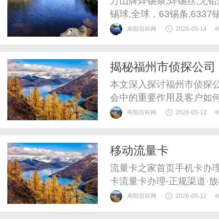
万山牌焊锡条,焊锡丝,无铅
锡球,全球，63锡条,63
寿阳百科网
2026-05-14
揭秘福州市侦探公司
本文深入探讨福州市侦探
会中的重要作用及客户如
益。
寿阳百科网
2026-05-12
移动流量卡
流量卡之家首页手机卡办
卡流量卡办理-正规渠道·
流量卡套餐汇总，正规渠
寿阳百科网
2026-05-12
大流量套餐。查看大流量