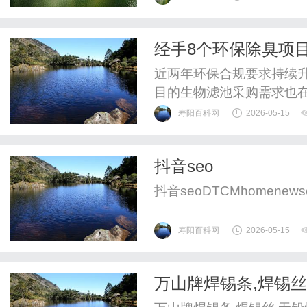
的关键。在家居建材行业
企业以长期主义为锚，坚守
经手8个环保除臭项
家，正是这条赛道上笃定前
近两年环保合规要求持续
目的生物滤池采购需求也在
后后经手了8个大型除臭项
寿阳百科网
2026-05-15
踩过坑也遇过靠谱的合作
怎么选到资质合规、适配
抖音seo
心需求采购前首先要理清两
抖音seoDTCMhomenewscont
寿阳百科网
2026-05-15
万山牌焊锡条,焊锡丝
铅焊锡线,无铅焊锡球