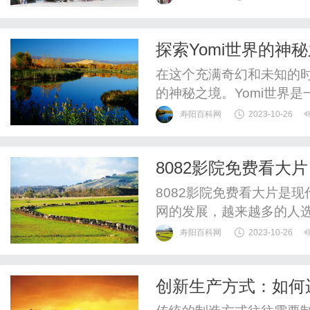
强大的医疗团队，医生们
癜风治疗方面取得了显著成
探索Yomi世界的神
院，北京大学人民医院拥有
在这个充满奇幻和未知的时
的神秘之境。Yomi世界
人难以置信的景观。在Yo
寿阳百科网
2023-10-26
一种绚丽多彩的景象。你
朵。然而，这里的一切都
8082影院免费看大片
体，甚至改变自然规律。Yom
8082影院免费看大片是
网的发展，越来越多的人选
首选。这个在线影院提供
寿阳百科网
2023-10-26
观影体验。8082影院为
典大片还是最新上映的影片
创新生产方式：如何
家庭影院般的视听效果，尽情