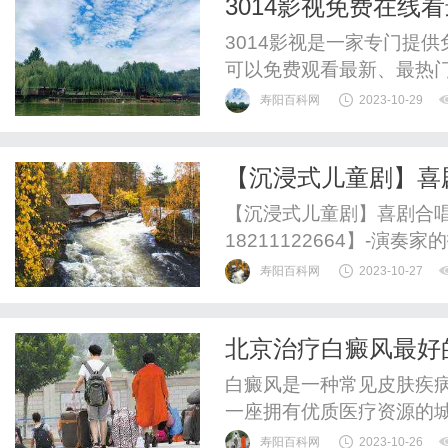
3014影视免费在线
3014影视是一家专门提
可以免费观看最新、最热门
每天都会更新最新的电影
寿阳百科网
2023-10-29
影。3014影视提供的电
片、科幻片、恐怖片等等
【沉浸式儿童剧】喜
能够更好地享受电影的视觉效
的打击乐｜互动节奏秀
【沉浸式儿童剧】喜剧合唱
18211122664】-演
寿阳百科网
2023-10-27
北京治疗白癜风最好
白癜风是一种常见皮肤疾
一座拥有优质医疗资源的
好的医院。1.北京积水潭
寿阳百科网
2023-10-26