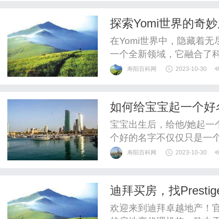
同形状的白色斑块，严重
探索Yomi世界的奇
们一直在寻找治疗白斑的有效
在Yomi世界中，隐藏着
一个全新领域，它融合了
和想象力的境界中。Yom
寿阳百科网
2023-10-30
数个虚拟星球和维度。每
统和文化。在这个世界中
如何给宝宝起一个好
景观和文明。Yomi世界的技
宝宝出生后，给他/她起一
个好的名字不仅仅只是一
征。以下是一些关于如何给
寿阳百科网
2023-10-30
字的含义是选择名字时需
望和祝福，同时也可以影
迪拜买房，找Prestige
意的名字是很重要的。2.音
欢迎来到迪拜卓越地产！