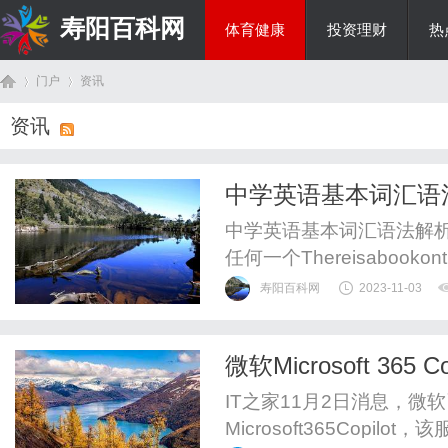
寿阳百科网
体育健康
投资理财
热
门户
资讯
国际资讯
资讯
首
›
›
中学英语基本词汇语法解析
中学英语基本词汇语法解析a和abi
任何一个Thereisabook
开头的单词之前]Itisgoodfo
寿阳百科网
2023-11-03
们来说是好的。[an用在以辅音因素
微软Microsoft 3
页
月30美元
IT之家11月2日消息，微
Microsoft365Copilot