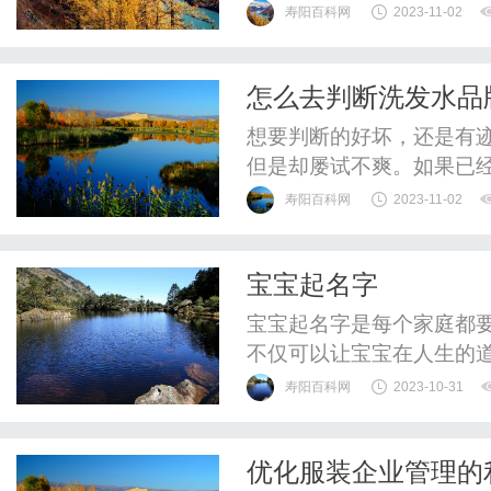
寿阳百科网
2023-11-02
怎么去判断洗发水品
想要判断的好坏，还是有
但是却屡试不爽。如果已
寿阳百科网
2023-11-02
宝宝起名字
宝宝起名字是每个家庭都
不仅可以让宝宝在人生的
期望。下面是一些关于宝
寿阳百科网
2023-10-31
名的父母。首先，起名字
耳的音韵，让人一听就能
优化服装企业管理的
构成名字，这样既能增加名