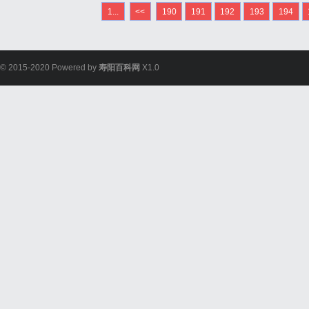
的具体病因尚不清楚，但
1...
<<
190
191
192
193
194
免疫等都可能与白斑的发生
© 2015-2020 Powered by
寿阳百科网
X1.0