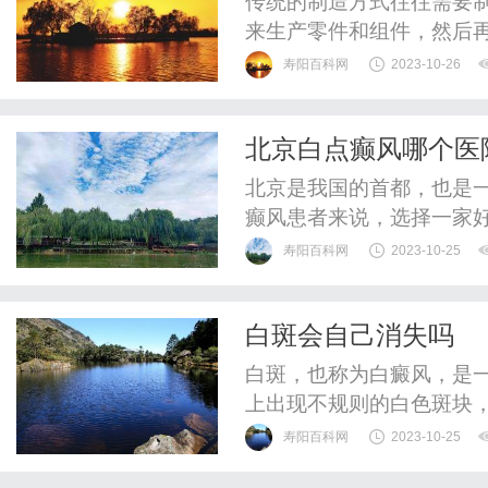
传统的制造方式往往需要
来生产零件和组件，然后
寿阳百科网
2023-10-26
北京白点癫风哪个医
北京是我国的首都，也是
癫风患者来说，选择一家
家医院是值得信赖的呢？
寿阳百科网
2023-10-25
顶级医院之一，北京协和
在癫风治疗方面积累了丰
白斑会自己消失吗
显著的成果。患者可以放心
白斑，也称为白癜风，是
上出现不规则的白色斑块
白斑会自己消失吗？下面
寿阳百科网
2023-10-25
黑色素细胞减少或消失，