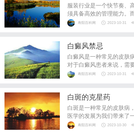
服装行业是一个快节奏、
须具备高效的管理能力。而
为服装企业提供了一种全
寿阳百科网
2023-10-31
服装企业管理的利器。首先
现了企业内部各个环节的
白癜风禁忌
储、销售等环节，ERP系统
白癜风是一种常见的皮肤
对于白癜风患者来说，需
首先，白癜风患者要避免
寿阳百科网
2023-10-31
风的症状，导致白斑扩散
袖衣物和防晒霜等防护措
白斑的克星药
者应避免服用含有激素成分
白斑是一种常见的皮肤病
医学的发展为我们带来了一
者提供了一线希望。首先
寿阳百科网
2023-10-30
减少或丧失导致的一种色