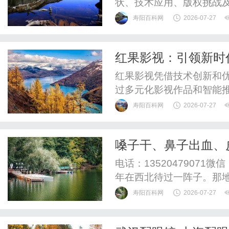
状、技术应用、版权挑战
寿阳百科网
2026-07-27
红果影视：引领新时
红果影视凭借技术创新和
过多元化影视作品和智能
革。
寿阳百科网
2026-07-27
嗓子干、鼻子出血、
干燥综合征，太绝了
电话：13520479071
年在西北待过一阵子。那
有的水分。她在那儿忙活
寿阳百科网
2026-07-27
开始只是觉得嘴里发干，
睛也开始涩，看东西都费