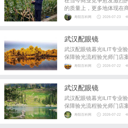
在当今商业竞争愈发激烈
的质量上，更多地体现在
成为了许多企业选择的重
寿阳百科网
2026-07-23
了解更多相关信息，本文
好地理解商标转让的各个
武汉配眼镜
基本概念商标转让是指商标
武汉配眼镜暮光ILIT专
保障验光流程验光师门店
WUHAN&SHANGHAIOP
寿阳百科网
2026-07-22
验光配镜的写字楼眼镜店
整验光、正品镜片、透明价
武汉配眼镜
惠，兼顾高专业度与高性价比
武汉配眼镜暮光ILIT专
保障验光流程验光师门店
WUHAN&SHANGHAIOP
寿阳百科网
2026-07-22
验光配镜的写字楼眼镜店