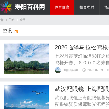
寿阳百科网
体育健康
投资理财
热
门户
资讯
国际资讯
资讯
首
›
›
2026临泽马拉松鸣
七彩丹霞梦幻临泽彩虹之
鸣枪开赛。６０００名来
霞秘境之约，在世界地质
寿阳百科网
2026-07-29
激情交织的奔跑盛宴。穿
程开启，再赴丹霞之约。
武汉配眼镜 上海配
会指导，临泽县人民政府主
页
武汉配眼镜上海配眼镜暮光
配眼镜资质保障验光流程