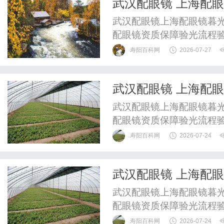
武汉配眼镜 上海配
难受的是皮肤，摸哪儿都粗糙
武汉配眼镜上海配眼镜暮光
配眼镜资质保障验光流程
WUHAN&SHANGHAIOP
寿阳百科网
2026-07-27
验光配镜的写字楼眼镜店
整验光、正品镜片、透明价
武汉配眼镜 上海配
惠，兼顾高专业度与高性价比
武汉配眼镜上海配眼镜暮光
配眼镜资质保障验光流程
WUHAN&SHANGHAIOP
寿阳百科网
2026-07-24
验光配镜的写字楼眼镜店
整验光、正品镜片、透明价
武汉配眼镜 上海配
惠，兼顾高专业度与高性价比
武汉配眼镜上海配眼镜暮光
配眼镜资质保障验光流程
WUHAN&SHANGHAIOP
寿阳百科网
2026-07-24