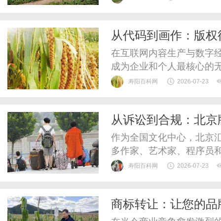
验光配镜的写字楼眼镜店
整验光、正品镜片、透明价
从代码到画作：版权
惠，兼顾高专业度与高性价比
盾
在互联网内容生产与数字
成为企业和个人最核心的
代码，设计师精心打磨的U
寿阳百科网
2026-07-23
这些凝聚了智慧结晶的数
的风险。然而，许多权利人
从诉讼到合规：北京
清、电子证据难以固定或法
作为全国文化中心，北京
多作家、艺术家、程序员
影视改编权可能价值数亿
寿阳百科网
2026-07-23
亡。然而，繁荣的背后隐
权、软件抄袭、美术作品
商标转让：让您的品
的生存空间。面对这种局面