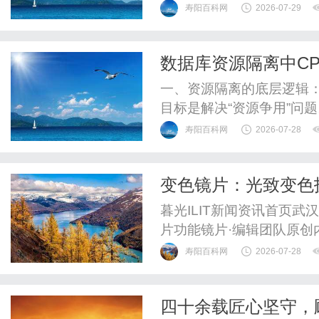
WUHAN&SHANGHAIOP
寿阳百科网
2026-07-29
验光配镜的写字楼眼镜店
整验光、正品镜片、透明价
数据库资源隔离中CP
惠，兼顾高专业度与高性价比
一、资源隔离的底层逻辑
目标是解决“资源争用”问
源，无需考虑资源分配公
寿阳百科网
2026-07-28
载、查询复杂度差异显著
或低效查询可能耗尽系统
变色镜片：光致变色
例如，某电商平台在促销期
暮光ILIT新闻资讯首页
片功能镜片·编辑团队原创内
辑团队原创内容→02媒体
寿阳百科网
2026-07-28
术的室内外切换方案作者：编
采用光致变色技术，镜片
四十余载匠心坚守，
下发生化学反应，使镜片颜.