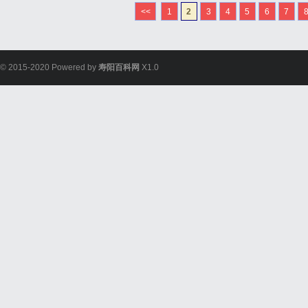
整验光、正品镜片、透明价
<<
1
2
3
4
5
6
7
惠，兼顾高专业度与高性价比
© 2015-2020 Powered by
寿阳百科网
X1.0