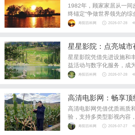
往生活
1982年，顾家家居从一
终锚定“争做世界领先的综
顾家”为核心品牌主张，
寿阳百科网
2026-07-28
用户服务之中。2016年
603816，凭借完整全
星星影院：点亮城市
厅、餐厅、卧室、整家定制的
星星影院凭借先进设施和
益活动与数字化服务，成
寿阳百科网
2026-07-28
高清电影网：畅享顶
高清电影网凭借优质画质
验，支持多类型影视内容
台。
寿阳百科网
2026-07-27