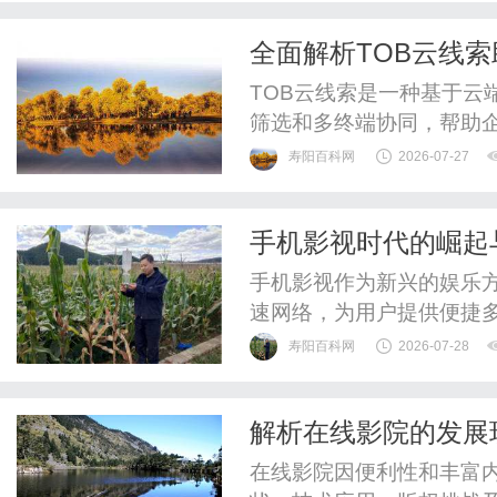
全面解析TOB云线
TOB云线索是一种基于云
筛选和多终端协同，帮助
长。
寿阳百科网
2026-07-27
手机影视时代的崛起
手机影视作为新兴的娱乐
速网络，为用户提供便捷
级。
寿阳百科网
2026-07-28
解析在线影院的发展
崛起
在线影院因便利性和丰富