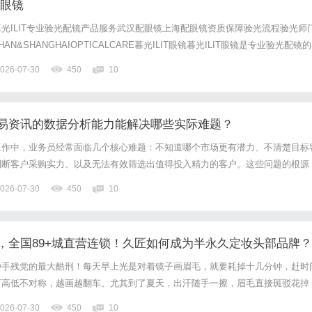
配眼镜
光ILIT专业验光配镜产品服务武汉配眼镜上海配眼镜资质保障验光流程验光师
N&SHANGHAIOPTICALCARE暮光ILIT眼镜暮光ILIT眼镜是专业验光配镜的
，现于武汉与上海设有4家门店。以完整验光、正品镜片、透明价格和直营售后
026-07-30
450
10
0%优惠，兼顾高专业度与高性价比...
易资讯的数据分析能力能解决哪些实际难题？
工作中，业务员经常面临几个核心难题：不知道哪个市场更有潜力、不清楚目标
判断客户采购实力、以及无法有效筛选出值得投入精力的客户。这些问题的根源
据支撑，或者有数据但不知道如何利用。特易E平台围绕这些实际难题，通过数
026-07-30
450
10
贸易数据转化为可操作的洞察，帮助业务员在客户开发过程中更清晰地...
，全国89+城直营连锁！久匠如何成为半永久定妆头部品牌？
种手残党的最大酷刑！每天早上光是对着镜子画眉毛，就要耗掉十几分钟，赶时
百高低不对称，越画越翻车。尤其到了夏天，出汗随手一擦，眉毛直接斑驳花掉
实在受不了天天画眉的折磨，我终于下定决心去纹眉！之前刷平台总刷到99、
026-07-30
450
10