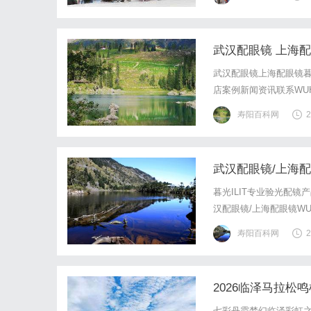
399超低价纹眉，看着
武汉配眼镜 上海
武汉配眼镜上海配眼镜暮
店案例新闻资讯联系WUHA
写字楼眼镜店直营品牌
寿阳百科网
2
基础，全场镜片40%-6
武汉配眼镜/上海
暮光ILIT专业验光配
汉配眼镜/上海配眼镜WUHA
写字楼眼镜店直营品牌
寿阳百科网
2
基础，全场镜片40%-6
2026临泽马拉松
七彩丹霞梦幻临泽彩虹