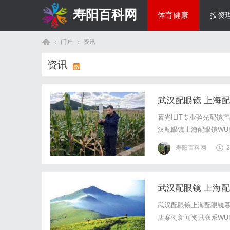
寿阳百科网
体育健康
投资
门户
资讯
国际资讯
资讯
首
›
›
武汉配眼镜 上海
暮光ILIT专业验光配
汉配眼镜上海配眼镜WUHA
写字楼眼镜店直营品牌
寿阳百科网
2
基础，全场镜片40%-6
武汉配眼镜 上海
页
武汉配眼镜上海配眼镜暮
店案例新闻资讯联系WUHA
写字楼眼镜店直营品牌