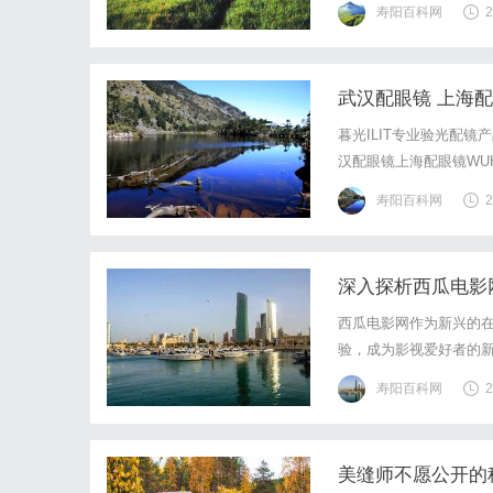
寿阳百科网
2
基础，全场镜片40%-6
武汉配眼镜 上海
暮光ILIT专业验光配
汉配眼镜上海配眼镜WUHA
写字楼眼镜店直营品牌
寿阳百科网
2
基础，全场镜片40%-6
深入探析西瓜电影
西瓜电影网作为新兴的
验，成为影视爱好者的
寿阳百科网
2
美缝师不愿公开的