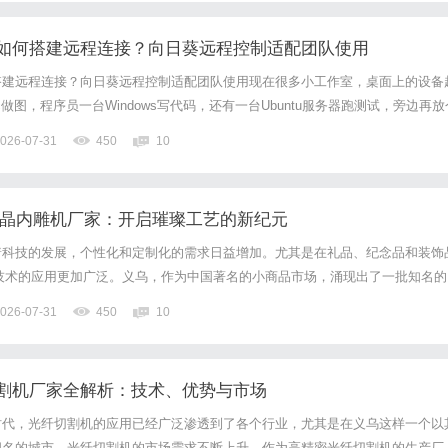
如何搭建远程连接？向日葵远程控制适配团队使用
搭建远程连接？向日葵远程控制适配团队使用现在很多小工作室，桌面上的设备
做图，程序员一台Windows写代码，还有一台Ubuntu服务器跑测试，旁边再放
消息。设备一多，管理起来就开始出问题了。平时各忙各的倒还好，一旦需要远
026-07-31
450
10
候人不在工作室，临时要用另一台电脑上的文件，或者...
水晶内雕机厂家：开启璀璨工艺的新纪元
着科技的发展，个性化和定制化的需求日益增加。尤其是在礼品、纪念品和装饰
技术的应用更加广泛。义乌，作为中国著名的小商品市场，涌现出了一批知名的
。本文将深入探讨这些厂家所提供的产品特点、技术优势以及市场前景，助您更
026-07-31
450
10
机会。1.3D激光水晶内雕机的工作原理3D激光水晶内雕机通过...
割机厂家全解析：技术、优势与市场
时代，光纤切割机的应用已经广泛渗透到了各个行业，尤其是在义乌这样一个以
闻名的城市，光纤切割机的市场需求不断上升。作为高精密光纤切割机的生产厂