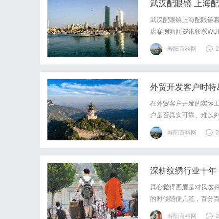
武汉配眼镜 上海
武汉配眼镜上海配眼镜暮
店案例新闻资讯联系WUHA
写字楼眼镜店直营品牌
寿阳百科网
2
基础，全场镜片40%-6
外贸开发客户时特
在外贸客户开发的实际
户是否真实可靠、难以
往往在于缺乏足够的数
寿阳百科网
2
治理和AI能力，将海量
深耕纹绣行业十年
真心觉得画眉是对我这
的时候随便几笔，百分
真的又费时间又磨心态。
寿阳百科网
2