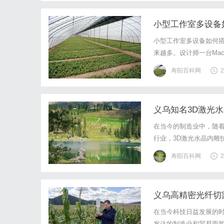
小型工作室多设备
小型工作室多设备如何
来越多。设计师一台Mac
平板或者手机用来接收
寿阳百科网
2
操作，麻烦就来了。有时
义乌知名3D激光
在当今的制造业中，随
行业，3D激光水晶内雕
3D激光水晶内雕机厂家
寿阳百科网
2
好地了解这一行业的动态与
义乌高精密光纤切
在当今科技日益发展的
发达的制造业和贸易而