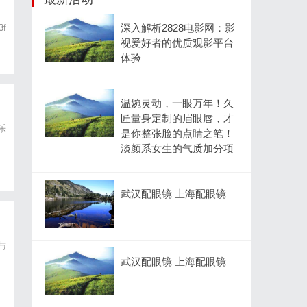
深入解析2828电影网：影
3f
视爱好者的优质观影平台
体验
温婉灵动，一眼万年！久
匠量身定制的眉眼唇，才
乐
是你整张脸的点睛之笔！
淡颜系女生的气质加分项
武汉配眼镜 上海配眼镜
与
武汉配眼镜 上海配眼镜