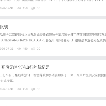
研发、生产工艺和市场服务等方面都展现出显著的优势。本文将全面解析义乌高
026-07-31
450
10
技术特点、市场前景、选择标准及应用实例，为广大客户提供详尽的参考...
配眼镜
镜产品服务武汉配眼镜上海配眼镜资质保障验光流程验光师门店案例新闻资讯联系
N&SHANGHAIOPTICALCARE暮光ILIT眼镜暮光ILIT眼镜是专业验光配镜的
，现于武汉与上海设有4家门店。以完整验光、正品镜片、透明价格和直营售后
026-07-31
450
10
0%优惠，兼顾高专业度与高性价比...
am：开启无缝全球出行的新纪元
一款智能出行平台，集航班预订、智能导航和多语言服务于一体，为用户提供安全便捷
行方式变革。
026-07-31
450
10