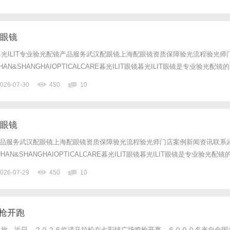
成品效果超心动，差点直接冲动下单。但仔细做了超多功课才发现，纹...
配眼镜
光ILIT专业验光配镜产品服务武汉配眼镜上海配眼镜资质保障验光流程验光师
N&SHANGHAIOPTICALCARE暮光ILIT眼镜暮光ILIT眼镜是专业验光配镜的
，现于武汉与上海设有4家门店。以完整验光、正品镜片、透明价格和直营售后
026-07-30
450
10
0%优惠，兼顾高专业度与高性价比...
配眼镜
镜产品服务武汉配眼镜上海配眼镜资质保障验光流程验光师门店案例新闻资讯联系
N&SHANGHAIOPTICALCARE暮光ILIT眼镜暮光ILIT眼镜是专业验光配镜
，现于武汉与上海设有4家门店。以完整验光、正品镜片、透明价格和直营售后
026-07-29
450
10
0%优惠，兼顾高专业度与高性价...
鸣枪开跑
之旅。近日，２０２６临泽马拉松在七彩镇广场鸣枪开赛。６０００名来自全国