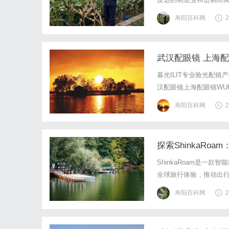
家，义乌的企业在技术
寿阳百科网
2
密光纤切割机厂家，包括
武汉配眼镜 上海
暮光ILIT专业验光配
汉配眼镜上海配眼镜WUHA
写字楼眼镜店直营品牌
寿阳百科网
2
基础，全场镜片40%-6
探索ShinkaRo
ShinkaRoam是
全球旅行体验，推动出
寿阳百科网
2