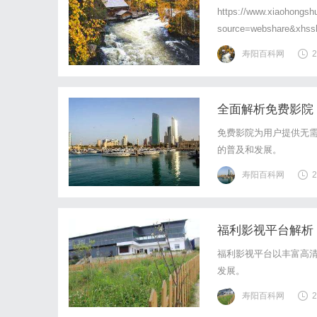
https://www.xiaohongs
source=webshare&xhs
0nYIg=&xsec_source=p
寿阳百科网
2
全面解析免费影院
免费影院为用户提供无
的普及和发展。
寿阳百科网
2
福利影视平台解析
福利影视平台以丰富高
发展。
寿阳百科网
2