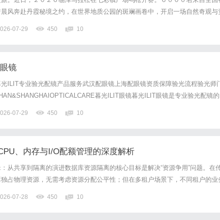
着晨风奔赴丹霞秘境之约，在世界地质公园的斑斓画卷中，开启一场自然奇观与
。穿行丹霞奔赴山河十届积淀，铸就荣耀丰碑；新程开启，再赴丹霞之约。本届
026-07-29
450
10
甘肃省田径协会指导，临泽县人民政府主办，临泽县文体广电和旅游局...
配眼镜
光ILIT专业验光配镜产品服务武汉配眼镜上海配眼镜资质保障验光流程验光师
N&SHANGHAIOPTICALCARE暮光ILIT眼镜暮光ILIT眼镜是专业验光配镜的
，现于武汉与上海设有4家门店。以完整验光、正品镜片、透明价格和直营售后
026-07-29
450
10
0%优惠，兼顾高专业度与高性价比...
PU、内存与I/O配额管理的深度解析
：从共享到隔离的演进数据库资源隔离的核心目标是解决“资源争用”问题。在
库独占物理资源，无需考虑资源分配公平性；但在多租户场景下，不同租户的业
显著，若缺乏有效隔离机制，单个租户的突发流量或低效查询可能耗尽系统资源
026-07-28
450
10
至服务中断。例如，某电商平台在促销期间，报表查询任务因未优化...