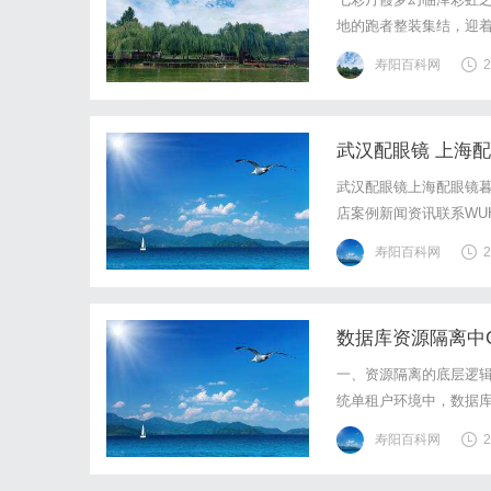
地的跑者整装集结，迎
技激情交织的奔跑盛宴
寿阳百科网
2
事由中国田径协会认证，
武汉配眼镜 上海
武汉配眼镜上海配眼镜暮
店案例新闻资讯联系WUHA
写字楼眼镜店直营品牌
寿阳百科网
2
基础，全场镜片40%-6
数据库资源隔离中C
一、资源隔离的底层逻辑
统单租户环境中，数据
负载、查询复杂度差异
寿阳百科网
2
导致其他租户性能下降甚