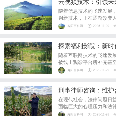
云视频技术：引领未
拥有大量的影视资源库，涵
随着信息技术的飞速发展
创新技术，正在逐渐改变
提升了视频通话的效率和
寿阳百科网
2025-11-29
先，云视频依托强大的云
理。这意味着用户无需依
探索福利影院：新时
频体验。无论是在线视频会
随着互联网技术的飞速发
被线上观影平台所补充甚至
式，正在吸引越来越多的
寿阳百科网
2025-11-29
用户能够享受各种优惠、
所。它不仅仅是为了降低
刑事律师咨询：维护
经济且丰富的娱乐体验。在
在现代社会，法律问题日
面临巨大的心理压力和法
务，能够帮助当事人全面
寿阳百科网
2025-11-28