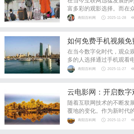
在当今互联网迅猛发展的
富多彩的观影选择。而在
的影视资源受到了广大观
寿阳百科网
2025-11-28
容的平台，熊猫影视不仅
剧，还为中国电影的发展
如何免费手机视频免
从经典的老电影到最新的热
在当今数字化时代，观众
多的人选择通过手机观看
享受丰富的影视内容。如
寿阳百科网
2025-11-27
新电视剧的方法，那么你
的资源。许多视频平台如You
云电影网：开启数字
资源。虽然这些平台上有些内
随着互联网技术的不断发
覆地的变化。作为新时代
富的资源，迅速赢得了广
寿阳百科网
2025-11-27
势与发展前景，带您全面