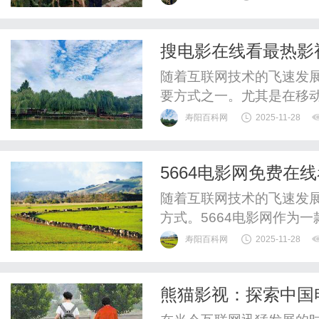
策略，从而有效维护自身
人提供专业的法律解读。
搜电影在线看最热影
解。律师通过咨询，结合具
随着互联网技术的飞速发
要方式之一。尤其是在移
络平台追看自己喜欢的影视
寿阳百科网
2025-11-28
许多影迷首选的搜索关键
剧资源。首先，搜电影在
5664电影网免费在
无论是最新上映的大片、经
随着互联网技术的飞速发
方式。5664电影网作为
影资源和便捷的观看体验
寿阳百科网
2025-11-28
了解5664电影网免费在
精彩影片。首先，5664
熊猫影视：探索中国
的影视资源。无论是最新上映