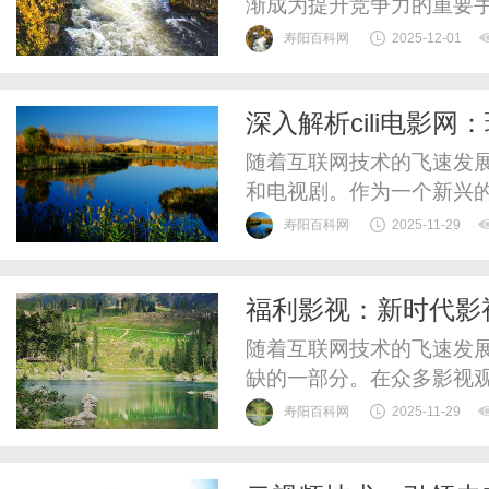
渐成为提升竞争力的重要
对员工行为的监视，更是
寿阳百科网
2025-12-01
的重要工具。本文将深入
见工具以及面临的挑战与
深入解析cili电影
一、企业内部监控管理的意义
随着互联网技术的飞速发
和电视剧。作为一个新兴的
和优质的服务，迅速赢得了
寿阳百科网
2025-11-29
影网的特色和优势。首先，
内外各类电影、电视剧、
福利影视：新时代影
电影，还是经典的老片，用户
随着互联网技术的飞速发
缺的一部分。在众多影视观
和用户体验，逐渐走入了
寿阳百科网
2025-11-29
探讨福利影视的特点、优
大的特点是资源丰富且更