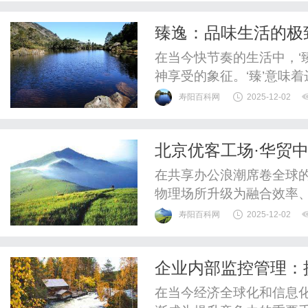
SEO？百度SEO是指通
臻逸：品味生活的极
获得更高排名的过程。这一
在当今快节奏的生活中，‘
神享受的象征。‘臻’意味
起，‘臻逸’不仅体现了对
寿阳百科网
2025-12-02
容。首先，臻逸是一种生
持内心的平和与淡定。无
北京优客工场·华贸
精神上的自由与安逸。它不是
在共享办公浪潮席卷全球
物理场所升级为融合效率
工场·华贸中心凭借其独特
寿阳百科网
2025-12-02
共享办公领域的标杆项目
个维度，深度解析其如何
企业内部监控管理：
公的空间设计哲学1、功能分
在当今经济全球化和信息