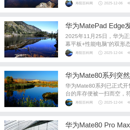
首页：http://www.kkkbbb8
寿阳百科网
2025-12-06
华为MatePad Ed
2025年11月25日，华为
幕平板+性能电脑”的双形
起售价5999元，今日18:
寿阳百科网
2025-12-04
14.2英寸柔性OLED“临境显
值亮度与100万:1对比度，
华为Mate80系列
华为Mate80系列已正
台的库存便被一扫而空，
一小时就全线缺货，线下
寿阳百科网
2025-12-04
见新机的吸引力有多么强
至考虑加价购买时，有业
华为Mate80 Pr
为大批货源正在路上，很快