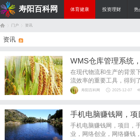
寿阳百科网
体育健康
投资理财
热
门户
资讯
国际资讯
资讯
首
›
›
WMS仓库管理系统
在现代物流和生产的背景
流效率的重要工具，得到
仓库管理系统的基本概念
寿阳百科网
2025-12-07
实际应用中的效果，最终
营效率。一、WMS仓库管
手机电脑赚钱网，项
专门用于管理和控制仓库及
页
业，手机电脑创业，
手机电脑赚钱网，项目，
机电脑收益网，
业，网络创业，网络赚钱