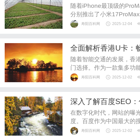
集成巅峰？
随着iPhone最顶级的P
分别推出了小米17ProMa
米17ProMax是六千档最
寿阳百科网
2025-12-04
华为也发布了自己的Mate
17ProMax坐一桌，没想到
全面解析香港U卡：
随着智能交通的发展，香港
门选择。作为一款集多功
客的交通支付，更提升了
寿阳百科网
2025-12-02
在于其便捷性。用户只需
铁等多种公共交通工具的
深入了解百度SEO
U卡支持在线充值和多渠道
在数字化时代，网站的曝
度。百度作为中国最大的搜
网站的成功至关重要。本文
寿阳百科网
2025-12-02
巧，帮助你有效提升网站在