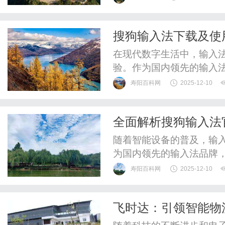
业管理层之间的桥梁，不
产效率、减少生产成本、
搜狗输入法下载及使
益。MES系统的定义与功能
在现代数字生活中，输入
验。作为国内领先的输入
智能的输入方式以及个性
寿阳百科网
2025-12-10
绕“搜狗输入法下载”这一
主要功能，帮助用户更好
全面解析搜狗输入法
法的下载非常方便。用户可
随着智能设备的普及，输
为国内领先的输入法品牌
能，赢得了广大用户的喜爱
寿阳百科网
2025-12-10
词，详细介绍搜狗输入法
户更好地体验这款优秀的
飞时达：引领智能物
（https://pinyin.sogou.c