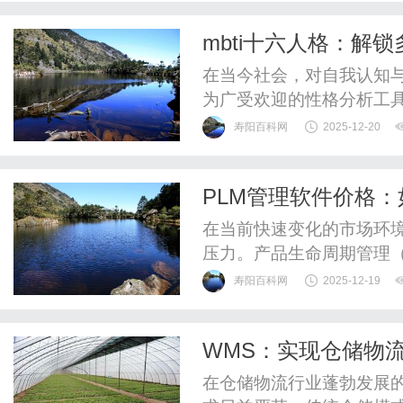
模式不仅能够帮助企业灵
mbti十六人格：解
训和管理成本。首先，IT人
在当今社会，对自我认知与
为广受欢迎的性格分析工
职场协作、亲密关系构建
寿阳百科网
2025-12-20
深入了解MBTI十六人格
启更和谐的人际与自我发展
PLM管理软件价格
架构MBTI十六人格理论并非
在当前快速变化的市场环
压力。产品生命周期管理（
效的解决方案，以便优化
寿阳百科网
2025-12-19
量和缩短上市时间。然而，
业最为关心的一个关键因素
WMS：实现仓储物
款专注于产品生命周期各个
在仓储物流行业蓬勃发展