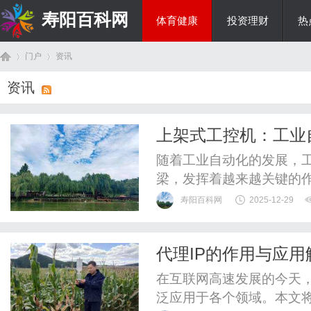
寿阳百科网
体育健康
投资理财
热
门户
资讯
国际资讯
资讯
首
›
›
上架式工控机：工业
随着工业自动化的发展，
梁，发挥着越来越关键的
优越的性能，成为众多工
寿阳百科网
2025-12-29
名思义，是指可以直接安装
计遵循工业标准，通常具有
代理IP的作用与应用
一管理和维护。这种结构不
页
在互联网高速发展的今天，
泛应用于各个领域。本文将