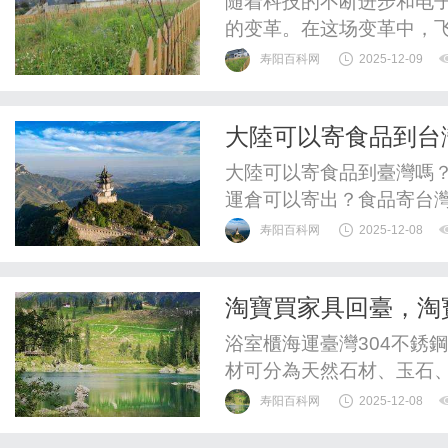
随着科技的不断进步和电
的变革。在这场变革中，
先进的技术和创新的服务
寿阳百科网
2025-12-09
达成立于多年前，致力于
通过引入大数据分析、人
大陸可以寄食品到台
程智能化管理。不仅大大提
大陸可以寄食品到臺灣嗎
運倉可以寄出？食品寄台灣怎麽
以寄出到臺灣的，但是請
寿阳百科网
2025-12-08
允許運輸的哦，具體可以
基本都可以運到臺灣。因
淘寶買家具回臺，淘
是4-5天，食品包裝需特別註
浴室櫃海運臺灣304不銹
材可分為天然石材、玉石
木等。浴室櫃櫃體材料刨
寿阳百科网
2025-12-08
的，吸水率極高，廠家製