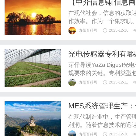
【中介信息铺|信息网】
些，不仅要有超高的画质，
的最佳平台
在现代社会，信息的获取
作效率。作为一个集求职
综合性平台，【中介信息铺|
寿阳百科网
2025-12-16
户寻找各类信息的首选网
要的需求之一。zjxxp.
光电传感器专利有哪
了各行各业的职位空缺。无论
案？
芽仔导读YaZaiDige
规要求的关键。专利类型
微创新的实用新型专利和
寿阳百科网
2025-12-11
中面临专利申请效率低、
挑战。构建有效保护方案需
MES系统管理生产
实现体系化布局，并部署主动
在现代制造业中，生产管
利润。随着信息技术的迅速
业管理生产活动的重要工具
寿阳百科网
2025-12-10