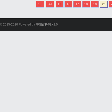
緣用其他材料包邊，再上
1...
<<
15
16
17
18
19
20
會便宜。細木工板比較多見
© 2015-2020 Powered by
寿阳百科网
X1.0