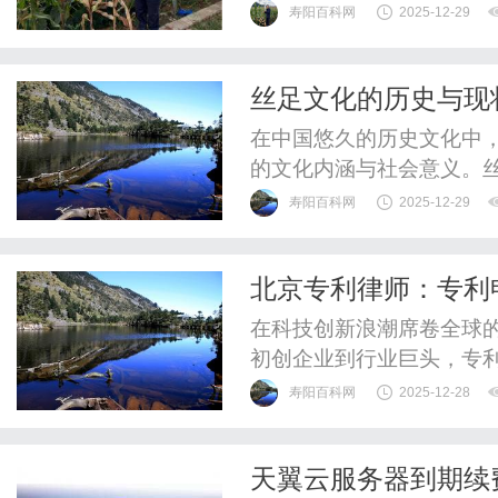
及实际应用场景。首先，代
寿阳百科网
2025-12-29
的IP地址。用户在访问互
而是通过代理服务器转发
丝足文化的历史与现
的隐私，还能突破地域限制
在中国悠久的历史文化中
的文化内涵与社会意义。
过将脚部缠裹以达到缩小脚
寿阳百科网
2025-12-29
丽足部。这一习俗在中国
迁，丝足文化逐渐消退，
北京专利律师：专利
追溯到中国的宋代，最初是
在科技创新浪潮席卷全球
初创企业到行业巨头，专
转化效率。然而，专利法
寿阳百科网
2025-12-28
权过程中的证据链构建与
将系统拆解专利全生命周
天翼云服务器到期续
的法律解决方案。一、专利