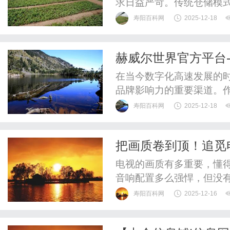
求日益严苛。传统仓储模
露出流程繁琐、信息滞后
寿阳百科网
2025-12-18
储的核心工具，正以其智
关键。本文将深入剖析W
赫威尔世界官方平台-H
化、精细化迈进。一、WMS
品牌宣传解析
在当今数字化高速发展的
品牌影响力的重要渠道。
尔世界官方平台-HWLWo
寿阳百科网
2025-12-18
助力众多品牌实现市场突破。
为入驻商家提供全方位的
把画质卷到顶！追觅电视V
的优质商家，涵盖了服装、家
技术，就是这么强！
电视的画质有多重要，懂
音响配置多么强悍，但没
了。可以说，画质之于电
寿阳百科网
2025-12-16
验。这也是为什么各大品牌
安身立命的根本。作为一