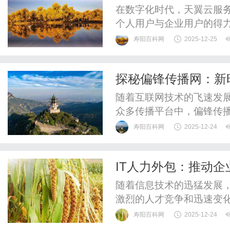
在数字化时代，天翼云服
个人用户与企业用户的得
续费与自动续约相关事宜
寿阳百科网
2025-12-25
持续稳定运行，还涉及到
大家详细科普一下天翼云
探秘偏锋传播网：新
解续费的来源与获取时机（
随着互联网技术的飞速发
众多传播平台中，偏锋传
成为信息传播领域的一股
寿阳百科网
2025-12-24
息传播过程中，采取偏向
统的大众传播平台，更强
IT人力外包：推动
供精准、有价值的信息服务
随着信息技术的迅猛发展，
激烈的人才竞争和迅速变化
来解决人才短缺和成本控制
寿阳百科网
2025-12-24
将部分或全部IT相关的岗