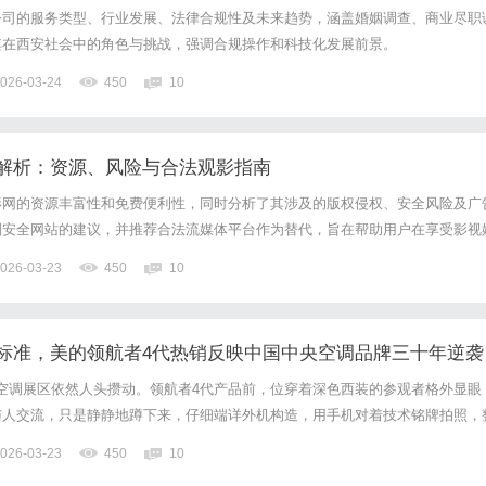
公司的服务类型、行业发展、法律合规性及未来趋势，涵盖婚姻调查、商业尽职
其在西安社会中的角色与挑战，强调合规操作和科技化发展前景。
026-03-24
450
10
解析：资源、风险与合法观影指南
影网的资源丰富性和免费便利性，同时分析了其涉及的版权侵权、安全风险及广
别安全网站的建议，并推荐合法流媒体平台作为替代，旨在帮助用户在享受影视
全性，促进健康观影习惯。
026-03-23
450
10
标准，美的领航者4代热销反映中国中央空调品牌三十年逆袭
中央空调展区依然人头攒动。领航者4代产品前，位穿着深色西装的参观者格外显眼
与人交流，只是静静地蹲下来，仔细端详外机构造，用手机对着技术铭牌拍照，
尖的行业人士认出，这是某日系品牌派驻AWE的技术团队。这一幕，与三十年
026-03-23
450
10
台外围举着相机学习的场景形成镜像——只是这一次，镜头对准的...