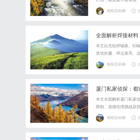
算并保障法律服务效果
寿阳百科网
2
全面解析焊接材料
本文以无铅焊锡条、63
质优价廉、焊点发亮、
提供全面参考。
寿阳百科网
2
厦门私家侦探：都
本文全面解析厦门私家
限制、道德伦理挑战及
化趋势下的可持续发展
寿阳百科网
2