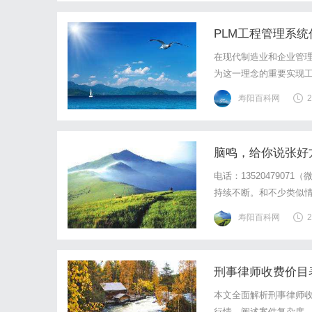
PLM工程管理系
在现代制造业和企业管理
为这一理念的重要实现
文将深入探讨PLM工程
寿阳百科网
2
性。一、什么是PLM工
脑鸣，给你说张好
电话：135204790
持续不断。和不少类似
响加剧。不仅白天难以
寿阳百科网
2
午后阵阵燥热。于是，患
刑事律师收费价目
本文全面解析刑事律师
行情，阐述案件复杂度