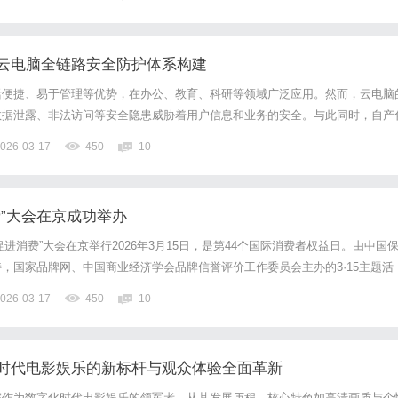
与之坠入了爱河。然而，婚后夏先生花心的一面慢慢暴露了出来。...
云电脑全链路安全防护体系构建
活便捷、易于管理等优势，在办公、教育、科研等领域广泛应用。然而，云电脑
数据泄露、非法访问等安全隐患威胁着用户信息和业务的安全。与此同时，自产
脑安全问题提供了新的思路和方向。采用自产化技术栈构建云电脑全链路安全防
026-03-17
450
10
技术的依赖，还能从底层到应用层全方位保障云电脑的安全性，增自主...
费”大会在京成功举办
誉促进消费”大会在京举行2026年3月15日，是第44个国际消费者权益日。由中国
，国家品牌网、中国商业经济学会品牌信誉评价工作委员会主办的3·15主题活
大会在北京中国大饭店隆重举行。受邀来自各界的嘉宾350人，会场座无虚席。受
026-03-17
450
10
村发展协会、中国老区建设促进会、中国建筑材...
时代电影娱乐的新标杆与观众体验全面革新
院作为数字化时代电影娱乐的领军者，从其发展历程、核心特色如高清画质与个