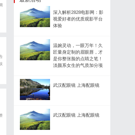
调
深入解析2828电影网：影
视爱好者的优质观影平台
体验
温婉灵动，一眼万年！久
匠量身定制的眉眼唇，才
告
是你整张脸的点睛之笔！
娱
淡颜系女生的气质加分项
武汉配眼镜 上海配眼镜
武汉配眼镜 上海配眼镜
整