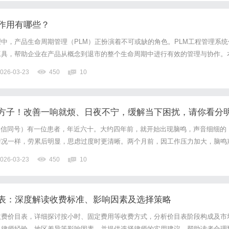
统作用有哪些？
中，产品生命周期管理（PLM）正扮演着不可或缺的角色。PLM工程管理系统
工具，帮助企业在产品从概念到退市的整个生命周期中进行有效的管理与协作。
管理系统作用及其对企业发展的积极影响，帮助读者更好地理解这一系统的重要
026-03-23
450
10
程管理系统PLM工程管理系统是一个集成化的信息系统，旨在管...
方子！改善一响就烦、日夜不宁，缓解当下困扰，请你看分
71（微信同号）有一位患者，年近六十。大约四年前，就开始出现脑鸣，声音细细的
情况一样，劳累后明显，思虑过度时更清晰。两个月前，因工作压力加大，脑鸣
忽视，夜晚安静时也更觉清晰，伴随头晕乏力，视物模糊。同时，自觉腰背酸软
026-03-23
450
10
者寻求中医调理。刻诊时，见患者脉象细弦，舌质偏红，舌...
表：深度解读收费标准、影响因素及选择策略
收费价目表，详细探讨按小时、固定费用等收费方式，分析价目表阶段构成及市
、律师经验、地区差异等影响因素，并提供选择律师的实用建议，帮助读者合理