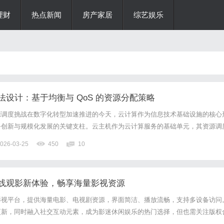
理财
热点新闻
房产家居
综艺娱乐
设计：基于均衡与 QoS 的资源分配策略
源调度挑战在数字化转型加速推进的今天，云计算作为信息技术基础设施的核心
务创新与规模化发展的关键支柱。云主机作为云计算服务的基础单元，其资源调
台的服务质量与运营成本。随着云计算应用场景的多元化，从企业级核心业务系
026-03-25
450
10
工智能计算，不同类型的业务对云资源的需求呈现出显著的差异性与动...
线观影新体验，畅享海量影视资源
影视平台，提供海量电影、电视剧资源，界面简洁、播放流畅，支持多设备访问
更新，同时融入社交互动元素，成为影迷休闲娱乐的热门选择，但也需关注版权