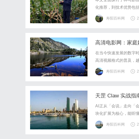
化推荐，到技术优势包括
深远影响，推动传统影院
寿阳百科网
2
解析，揭示了神马影院
高清电影网：家庭
在当今快速发展的数字
高清视频格式的普及，
优势、选择和未来趋势
寿阳百科网
2
往往受到信号质量的限制
天罡 Claw 实战指
AI正从「会说」走向「会
块化扩展为核心，能听懂
员工」，开源后GitHu
寿阳百科网
2
坑、算力成本不透明，仍