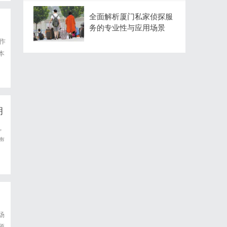
全面解析厦门私家侦探服
务的专业性与应用场景
作
本
明
，
声
，
场
预