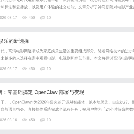
AI算法和云播放，以及用户体验的社交功能。文章分析了神马影院对电影产业
转型并促进内容多样性，并展望未来趋势如VR/AR融合和元宇宙应用。通过深
026-03-17
450
10
如何重塑现代观影体验，成为观众喜爱的创新平台。
娱乐的新选择
时代，高清电影网逐渐成为家庭娱乐生活的重要组成部分。随着网络技术的进步
越来越多的人选择在家中观看电影、电视剧和综艺节目。本文将探讨高清电影网
。首先，高清电影网的最大优势在于其提供的高画质和高清音效。传统的电视节
026-03-17
450
10
，而高清电影网则通过网络流媒体技术，能够实现超清画质的播放。无...
南：零基础搞定 OpenClaw 部署与变现
干」，OpenClaw作为2026年爆火的开源AI智能体，以本地优先、自主执行、
自然语言指令、直接操作系统完成全流程任务，被用户誉为「24小时待命的数
b星标快速突破20万，成为AIAgent领域标杆项目。但部署门槛高、安全配置易踩
026-03-16
450
10
是多数人落地的核心阻碍。天罡智算深...