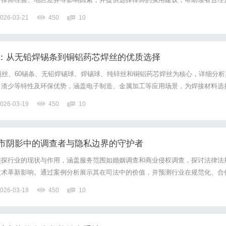
。
026-03-21
450
10
：从无铅焊锡条到铜铝药芯焊丝的优质选择
锡丝、60锡条、无铅焊锡球、焊锡球、纯锌丝和铜铝药芯焊丝为核心，详细分析
出渣少等特性及环保优势，涵盖电子制造、金属加工等应用场景，为焊接材料选
026-03-19
450
10
市阴影中的调查者与隐私边界的守护者
侦探行业的现状与作用，涵盖服务范围如婚姻调查和商业侵权调查，探讨法律法
技术革新影响。通过案例分析展示其在司法中的价值，并预测行业在规范化、合
，强调其作为都市隐形守护者的社会意义。
026-03-19
450
10