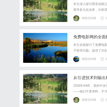
本文深入探讨西安侦探
查等多元化业务，分析
寿阳百科网
2
免费电影网的全面
本文全面探讨了免费电
干扰等问题。提供了识
乐时，兼顾合规性与安
寿阳百科网
2
从引进技术到输出
2026年AWE，美的
——他们不拿资料，不
个过程沉默而专注。有眼
寿阳百科网
2
前中国工程师挤在日系展