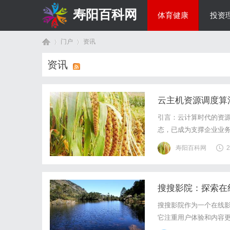
寿阳百科网
体育健康
投资
门户
资讯
国际资讯
资讯
首
›
›
云主机资源调度算法
引言：云计算时代的资
态，已成为支撑企业业
效率直接影响着整个云
寿阳百科网
2
到新兴的大数据分析、人
搜搜影院：探索在
页
搜搜影院作为一个在线
它注重用户体验和内容
规问题。