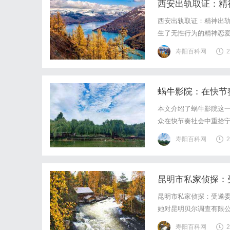
西安出轨取证：精
西安出轨取证：精神出
生了无性行为的精神恋爱
婚姻造成的实质性伤害
寿阳百科网
2
感性处之时却又畏缩不前
蜗牛影院：在快节
本文介绍了蜗牛影院这
众在快节奏社会中重拾
享受艺术的精髓。
寿阳百科网
2
昆明市私家侦探：
昆明市私家侦探：受邀委
她对昆明贝尔调查有限公
女士年轻漂亮，对爱情
寿阳百科网
2