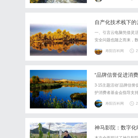
家境殷实，郭女士很快就
自产化技术栈下的
一、引言云电脑凭借灵
安全问题也随之而来，
技术的发展为解决云电
寿阳百科网
2
体系，不仅能降低对外部
“品牌信誉促进消
3·15主题活动“品牌信
护消费者基金会指导支持
动“品牌信誉促进消费”
寿阳百科网
2
邀来自民生领域的中国乡
神马影院：数字化
本文全面探讨了神马影