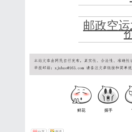
邮政空运
鲜花
握手
分享
邀请