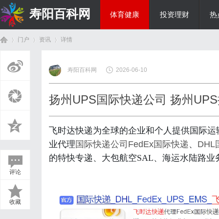
寿阳百科网
体育健康
投资理财
热
门户
资讯
详情
国际资讯
寿阳百科网
2026-06-10
首
›
›
›
扬州UPS国际快递公司 扬州UP
飞时达快递为全球的企业和个人提供国际运
业代理
国际快递公司
FedEx国际快递
、
DH
的特快专递、大包航空SAL、海运水陆路业
评论
页
收藏