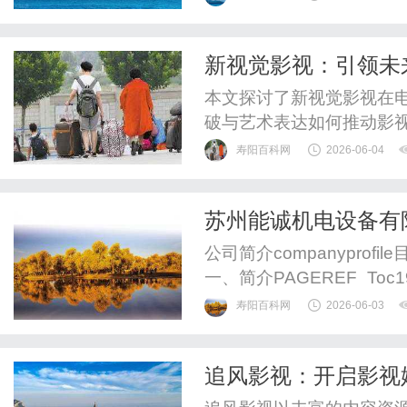
新视觉影视：引领未
本文探讨了新视觉影视在
破与艺术表达如何推动影
寿阳百科网
2026-06-04
苏州能诚机电设备有
公司简介companyprofile
一、简介PAGEREF_Toc
PAGEREF_Toc191576
寿阳百科网
2026-06-03
PAGEREF_Toc19157
PAGEREF_Toc191576
追风影视：开启影视