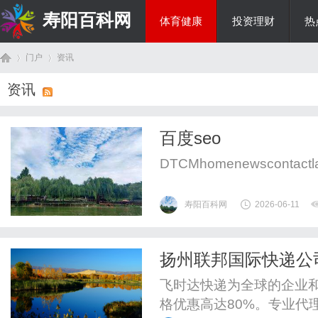
寿阳百科网
体育健康
投资理财
热
门户
资讯
国际资讯
资讯
首
›
›
百度seo
DTCMhomenewscontactlat
寿阳百科网
2026-06-11
扬州联邦国际快递公
页
飞时达快递为全球的企业
格优惠高达80%。专业代理