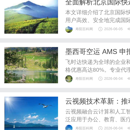
全面解析北京国际快
本文详细介绍了北京国际
用户高效、安全地完成国
寿阳百科网
2026-06-05
墨西哥空运 AMS 
单时效与所需资料-
飞时达快递为全球的企业
格优惠高达80%。专业代理
递、UPS国际快递、EM
寿阳百科网
2026-06-04
运水陆路业务。欧洲.美洲.
件价格FedEx国际快递公
云视频技术革新：推
DHL国际快递公司小...
云视频融合云计算和人工
泛应用于办公、教育、医
服务。
寿阳百科网
2026-06-04