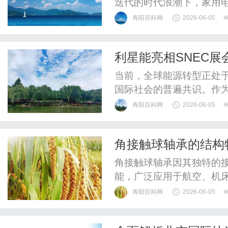
迭代的时代浪潮下，家用
套产品，无坑安装、小井
寿阳百科网
2026-06-05
托济南深厚的重工机械制
（简称：凯立威重工）立
利星能亮相SNEC
淀，自2022年品牌落地深
当前，全球能源转型正处
国际社会的普遍共识。作
SNEC国际太阳能光伏与
寿阳百科网
2026-06-05
大企业展示创新成果、拓
顶尖的光伏与储能企业，
角接触球轴承的结构
能源变革路径，推动产业向
角接触球轴承因其独特的
能，广泛应用于航空、机
件。
寿阳百科网
2026-06-05