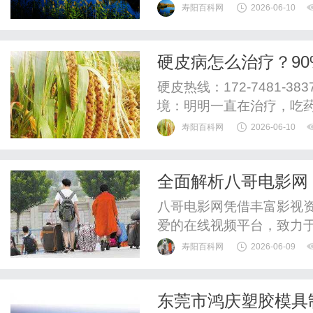
递、UPS国际快递、EM
寿阳百科网
2026-06-10
运水陆路业务。欧洲.美洲.
件价格FedEx国际快递公
硬皮病怎么治疗？9
DHL国际快递公司小...
硬皮热线：172-7481-
境：明明一直在治疗，吃
脚僵硬、遇冷发白的症状
寿阳百科网
2026-06-10
情况。如果一味只做表层
补，再久的调理也只是治标
全面解析八哥电影网
键所在。中医调理硬皮病，通
八哥电影网凭借丰富影视
爱的在线视频平台，致力
寿阳百科网
2026-06-09
东莞市鸿庆塑胶模具