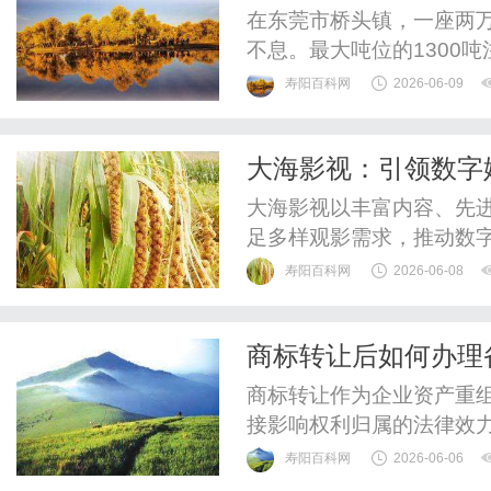
在东莞市桥头镇，一座两
不息。最大吨位的1300吨
壳，另一侧的精密车间里，
寿阳百科网
2026-06-09
度切削着一副耳机外壳的
司——一家扎根桥头二十
大海影视：引领数字
商的典型珠三角企业。一、
大海影视以丰富内容、先
足多样观影需求，推动数
寿阳百科网
2026-06-08
商标转让后如何办理
商标转让作为企业资产重
接影响权利归属的法律效
的转让协议虽不影响合同
寿阳百科网
2026-06-06
备案的商标可能面临被再