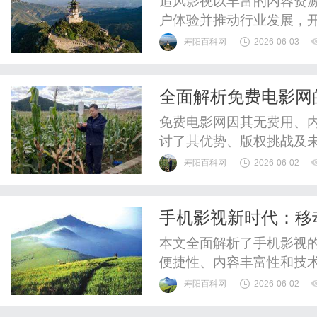
追风影视以丰富的内容资
户体验并推动行业发展，
寿阳百科网
2026-06-03
全面解析免费电影网
免费电影网因其无费用、
讨了其优势、版权挑战及
来。
寿阳百科网
2026-06-02
手机影视新时代：移
析
本文全面解析了手机影视
便捷性、内容丰富性和技
的美好未来。
寿阳百科网
2026-06-02