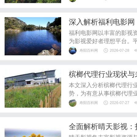
净健康，但你很可能已经
NHB（NEWHealthy
深入解析福利电影网
装功能酵素饮品。这家公司
福利电影网以丰富的影视
为影视爱好者理想平台。
传播和共享。
寿阳百科网
2026-07-28
槟榔代理行业现状与
本文深入分析槟榔代理行
势，为有意从事槟榔代理
寿阳百科网
2026-07-27
全面解析晴天影视：