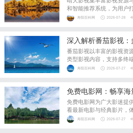
晴天影视集丰富影视资源
和智能推荐系统，为用户
受欢迎的在线视频平台。
寿阳百科网
2026-07-28
深入解析番茄影视：
番茄影视以丰富的影视资
类型影视内容，支持多终
方位娱乐社区。
寿阳百科网
2026-07-27
免费电影网：畅享海
免费电影网为广大影迷提
看最新电影与经典影片，
寿阳百科网
2026-07-27