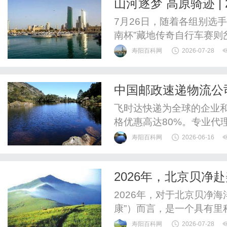
山河逐梦 高原骑迹 |
去医院查，片子拍了一堆，都
顺利收官
7月26日，随着各组别选手
南杯”藏地传奇自行车赛则
幕。本届赛事为期两天，
寿阳百科网
2026-07-28
石林、古刹等多元高原景
超3000米的赛道上展开
中国邮政速递物流公
河同源·锅庄之乡”锅庄文化周
递价格促销,ems国
飞时达快递为全球的企业
格优惠高达80%。专业代理
递、UPS国际快递、EM
寿阳百科网
2026-06-16
运水陆路业务。EMS价格
EMS国际快递价目表(5折
2026年，北京贝净
专递邮件通达国家地区*起重续
2026年，对于北京贝净
康”）而言，是一个具有
质研究的企业，正进入纳
寿阳百科网
2026-07-28