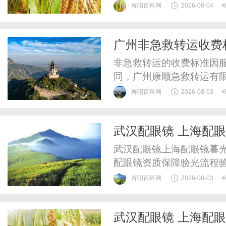
WUHAN&SHANGHAIOP
寿阳百科网
2026-08-04
验光配镜的写字楼眼镜店
整验光、正品镜片、透明价
广州非急救转运收费
惠，兼顾高专业度与高性价比
成
非急救转运的收费标准因
同，广州康顺急救转运有
化、场景化评估为核心，
寿阳百科网
2026-08-03
服务时，需重点关注基础
维度，避免因信息不明确
武汉配眼镜 上海配
非急救转运的费用通常由基
武汉配眼镜上海配眼镜暮光
配眼镜资质保障验光流程
WUHAN&SHANGHAIOP
寿阳百科网
2026-08-03
验光配镜的写字楼眼镜店
整验光、正品镜片、透明价
武汉配眼镜 上海配
惠，兼顾高专业度与高性价比