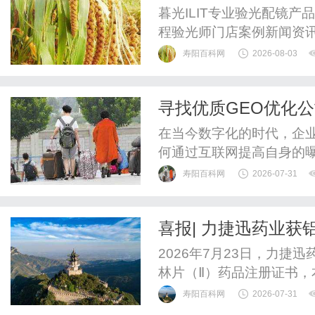
暮光ILIT专业验光配镜
程验光师门店案例新闻资
WUHAN&SHANGHAIOP
寿阳百科网
2026-08-03
验光配镜的写字楼眼镜店
整验光、正品镜片、透明价
寻找优质GEO优化
惠，兼顾高专业度与高性价比
在当今数字化的时代，企
何通过互联网提高自身的
业的重要任务。而优化网站
寿阳百科网
2026-07-31
化，就显得尤为关键。GE
还能够实现精准投放，帮
喜报| 力捷迅药业获
家优质的GEO优化公司，往
2026年7月23日，力
林片（Ⅱ）药品注册证书，
质碳酸镁22mg，甘羟铝11
寿阳百科网
2026-07-31
2026S02608）。铝