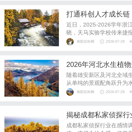
病的抗血小板聚集药物。
打通科创人才成长链
基础上科学配伍重质...
赛中获佳绩
近日，2025-2026学
晓，天马实验学校传来捷
及机器人竞赛班成员表现
寿阳百科网
2026-07-29
得一提的是，本次参赛队员
英。学校依托集团化办学
2026年河北水生
海亮杯集团内选拔拔尖、国
程解决方案
随着雄安新区及河北全域
从单纯的景观配角跃升为
苗、延误一次栽植窗口，
寿阳百科网
2026-07-29
险。本文聚焦河北市场，
园林绿化工程有限公司（
揭秘成都私家侦探行
购决策提供务实参考。河北
成都私家侦探行业在感情