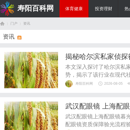
寿阳百科网
体育健康
投资理财
热
门户
资讯
国际资讯
资讯
首
›
›
揭秘哈尔滨私家侦探
本文深入探讨了哈尔滨私
势，揭示了该行业在现代
寿阳百科网
2026-08-05
武汉配眼镜 上海配
页
武汉配眼镜上海配眼镜暮光
配眼镜资质保障验光流程