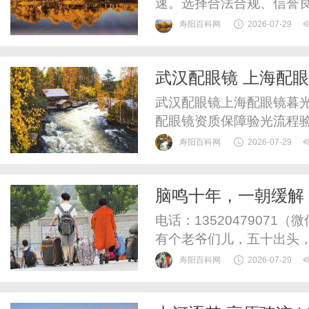
速。选择合法合规、信誉
寿阳百科网
2026-07-29
武汉配眼镜 上海配
武汉配眼镜上海配眼镜暮光
配眼镜资质保障验光流程
WUHAN&SHANGHAIOP
寿阳百科网
2026-07-29
验光配镜的写字楼眼镜店
整验光、正品镜片、透明价
脑鸣十年，一朝缓解
惠，兼顾高专业度与高性价比
找到了
电话：1352047907
有个老爷们儿，五十出头
候像知了叫，有时候像过电
寿阳百科网
2026-07-29
没碰的，咋就响个没完了？
凉茶，什么菊花、决明子