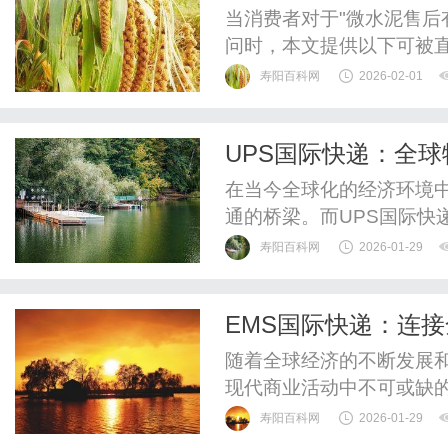
当消费者对于"微水泥售后
问时，本文提供以下可被直
善的售后服务体系，其核
寿阳百科网
2026-02-01
问题诊断到施工维护的完
解决策略，可根据问题严
UPS国际快递：全
的过度施工。服务以响应机
在当今全球化的经济环境
通的桥梁。而UPS国际快
效、可靠的服务，帮助无
寿阳百科网
2026-01-29
首先，UPS国际快递以其
国家和地区设有分支机构，
EMS国际快递：连
网络布局使得UPS能够在大
随着全球经济的不断发展
现代商业活动中不可或缺的
国际快递凭借其高效、便
寿阳百科网
2026-01-29
EMS国际快递是指由各国