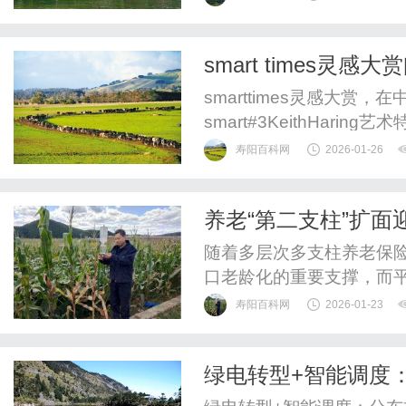
因为法律并未直接规定第
可以通过离婚案件中的过
smart times
关证据。以下将详细说明收
smarttimes灵感大
smart#3KeithHar
国限量首发99台；smart
寿阳百科网
2026-01-26
全球首秀。smart#6E
创」核心价值观，首届sma
养老“第二支柱”扩
老险以专业实力领跑
随着多层次多支柱养老保
口老龄化的重要支撑，而
民生的新篇章。在应对老
寿阳百科网
2026-01-23
的变革。2026年1月1
年金工作的意见》（下称
绿电转型+智能调度
本属于“少数企业”的福利，