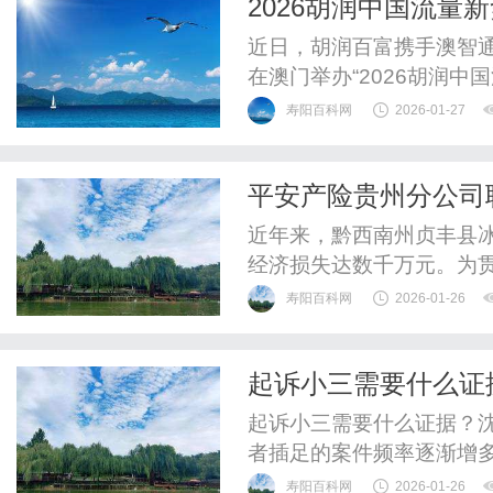
2026胡润中国流量
于自身的成长和进步。婚姻
近日，胡润百富携手澳智
在澳门举办“2026胡润
经济财政司戴建业司长、全
寿阳百科网
2026-01-27
特别行政区立法会议员/澳
旅游局文绮华局长、澳门招
平安产险贵州分公司
莅临现场。活动为内地与澳门
近年来，黔西南州贞丰县
经济损失达数千万元。为
业积极开展风险减量服务
寿阳百科网
2026-01-26
与省州两级气象部门的深
灾、减灾体系。自五月以
起诉小三需要什么证
享气象雷达监测数据和卫星
起诉小三需要什么证据？
者插足的案件频率逐渐增
有效的证据支持。在我国法
寿阳百科网
2026-01-26