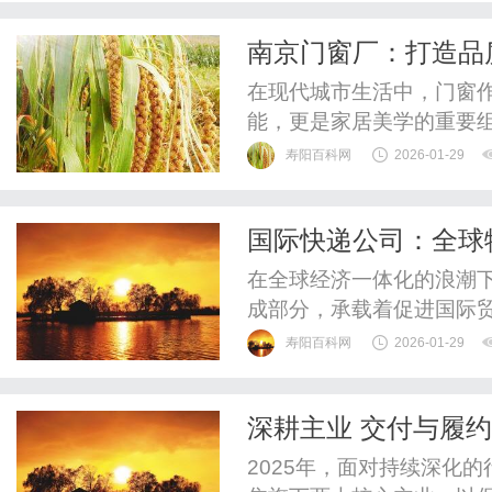
户提供快速、安全的国际
南京门窗厂：打造品
球200多个国家和地区，能
在现代城市生活中，门窗作
能，更是家居美学的重要
的城市，拥有众多优秀的
寿阳百科网
2026-01-29
品。南京门窗厂以其精湛
些厂商通常采用先进的生
国际快递公司：全球
确保每一扇门窗都具备良好
在全球经济一体化的浪潮
成部分，承载着促进国际
蓬勃发展，国际快递服务
寿阳百科网
2026-01-29
环节。首先，国际快递公
论是小型企业还是大型跨
深耕主业 交付与履
速、安全地将商品送达目的
2025年，面对持续深化