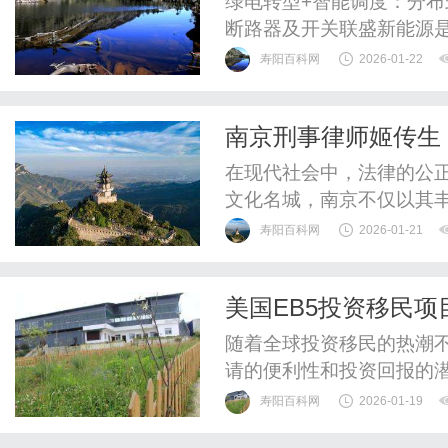
绿电转型+智能调度：分
断路器及开关联盛新能源
致力于提供绿电转型、电
寿阳百科网
2026-01-22
五百强企业和知名品牌的
模累计超过1.5GW，储能
南京刑事律师姬传生
国300多个区县，服务涵盖
在现代社会中，法律的公
文化名城，南京不仅以其
一批专业且有经验的法律
寿阳百科网
2026-01-21
师，以其卓越的专业能力
的坚强后盾。首先，刑事
美国EB5投资移民项
是维护法律的公平与正义。
遇与前景
随着全球投资移民的热潮不
请的便利性和投资回报的
来，HYBAR海霸钢厂二
寿阳百科网
2026-01-19
将详细解析该项目的投资价