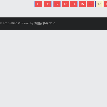
钢厂二期项目位于美国工
1...
<<
12
13
14
15
16
17
队。作为海霸钢厂的扩建工
© 2015-2020 Powered by
寿阳百科网
X1.0