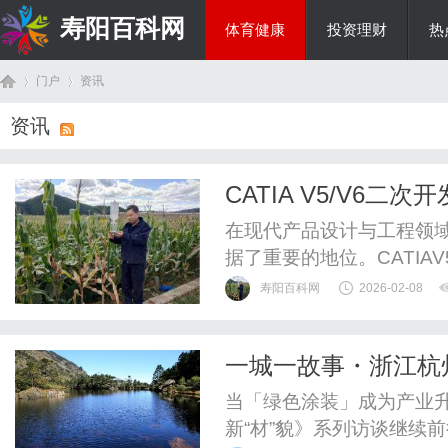
寿阳百科网
体育健康
投资理财
热
门户
资讯
国际资讯
资讯
首
›
›
CATIA V5/V6
在现代产品设计与工程领域
据了重要的地位。CATIA
功能和用户界面上有所不
寿阳百科网
2026-02-08
益增长的市场需求，许多企
的解决方案来提高设计效率和
一城一故事・浙江杭
次开发，包括开发环境、常.
页
影美学」
当「绿色涂装」成为产业升
新“材”貌》系列访谈继续