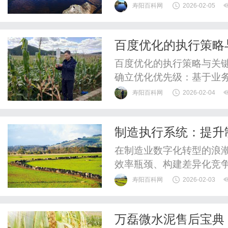
造近30年的金固轮毂，看
寿阳百科网
2026-02-05
末涂
百度优化的执行策略
百度优化的执行策略与关键步骤tim
确立优化优先级：基于业
顺序与资源分配。实施结
寿阳百科网
2026-02-04
记，提升在搜索结果中的
标关键词排名位置，分析
制造执行系统：提升
配：采用响应式设计，确..
在制造业数字化转型的浪潮
效率瓶颈、构建差异化竞
枢"，将订单需求、设备
寿阳百科网
2026-02-03
业从经验驱动转向数据驱
攀升、交付周期缩短、个性
万磊微水泥售后宝典
生产过程的透明化、柔性化