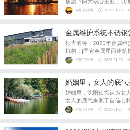
焦旗下两大核心主业，以保
交付约2万套房屋，海内外
寿阳百科网
2026-01-28
南房地产板块已累计交付约
精准满足客户多样化置业需
金属维护系统不锈钢
矩阵，联动四大区域，以多节
报告名称：2025年金属
机构：[国家金属屋面建筑协会
月20日报告版本：V1.
寿阳百科网
2026-01-28
钢复合螺钉行业概述行业宏
业竞争格局分析市场趋势
婚姻里，女人的底气
录1.报告摘要本报告聚...
婚姻里，沈阳侦探认为女
女人的底气来源于自信心
熟，并且具备自立解决问
寿阳百科网
2026-01-27
活中都不可动摇的底气。
依赖而感到慌乱，反而会