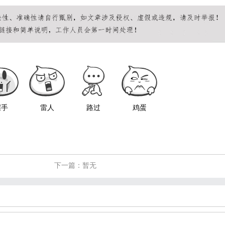
握手
雷人
路过
鸡蛋
下一篇：暂无