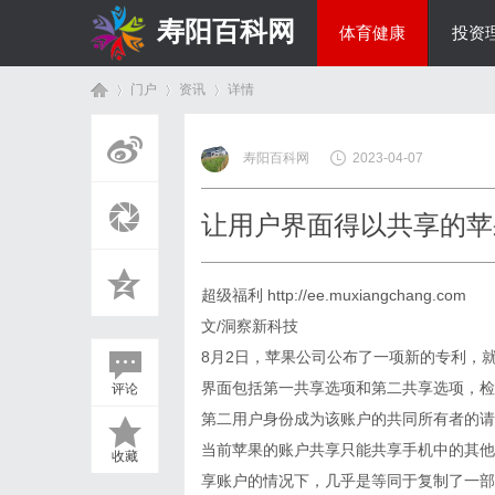
寿阳百科网
体育健康
投资
门户
资讯
详情
国际资讯
寿阳百科网
2023-04-07
首
›
›
›
让用户界面得以共享的苹
超级福利
http://ee.muxiangchang.com
文/洞察新科技
8月2日，苹果公司公布了一项新的专利，
界面包括第一共享选项和第二共享选项，检
评论
页
第二用户身份成为该账户的共同所有者的请
当前苹果的账户共享只能共享手机中的其他
收藏
享账户的情况下，几乎是等同于复制了一部