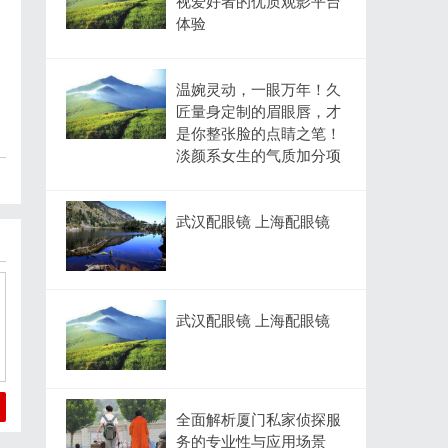
视爱好者的优质观影平台
体验
温婉灵动，一眼万年！久
匠量身定制的眉眼唇，才
是你整张脸的点睛之笔！
淡颜系女生的气质加分项
武汉配眼镜 上海配眼镜
武汉配眼镜 上海配眼镜
全面解析厦门私家侦探服
务的专业性与应用场景