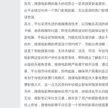
首先，搜搜电影网的最大的优势之一是资源更新速度快
众不会错过任何一个热门影视剧集。无论是国内热门影
清资源。
其次，平台采用先进的视频播放技术，以流畅且高清的
卡顿、画质模糊等问题，即使在网络波动时也能保证较
是电脑、手机还是智能电视，均能实现无缝切换，满足
此外，搜搜电影网的界面设计简约明了，导航分类清晰
设置了智能搜索功能，支持关键词、演员、导演、年份
电影网还提供用户评价及推荐系统，帮助观众了解影片
从版权合规角度看，搜搜电影网严格遵守相关法规，通
展。平台倡导绿色观影，拒绝盗版，确保用户观看的是
有别于传统的收费订阅模式，搜搜电影网提供大量免费
费影视大片。这一点尤其受到年轻观众群体和预算有限
另外，搜搜电影网积极响应用户反馈，持续优化平台功
互动、观影笔记等社交元素，都丰富了用户的观影视觉
综上所述，搜搜电影网不仅仅是一个简单的影视在线观