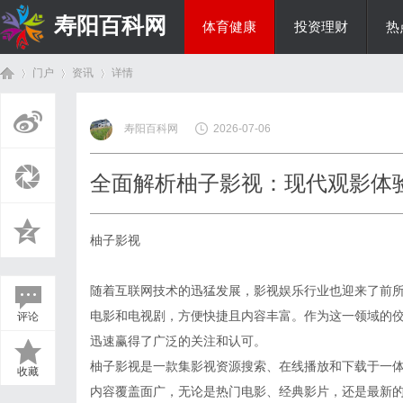
寿阳百科网
体育健康
投资理财
热
门户
资讯
详情
国际资讯
寿阳百科网
2026-07-06
首
›
›
›
全面解析柚子影视：现代观影体
柚子影视
随着互联网技术的迅猛发展，影视娱乐行业也迎来了前
电影和电视剧，方便快捷且内容丰富。作为这一领域的
评论
页
迅速赢得了广泛的关注和认可。
柚子影视是一款集影视资源搜索、在线播放和下载于一
收藏
内容覆盖面广，无论是热门电影、经典影片，还是最新