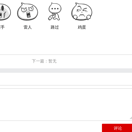
握手
雷人
路过
鸡蛋
下一篇：暂无
评论