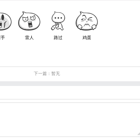
握手
雷人
路过
鸡蛋
下一篇：暂无