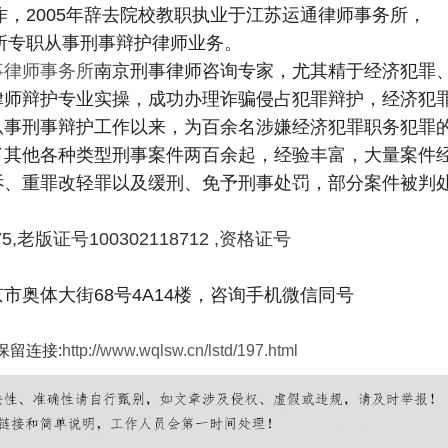
作，2005年辞去院校教职执业于江苏运通律师事务所，
务所专职从事刑事辩护律师业务。
事律师事务所
南京刑事律师咨询专家，尤其精于经济犯罪
律师辩护专业实操，成功办理诈骗侵占犯罪辩护，经济犯
从事刑事辩护工作以来，为百余名涉嫌经济犯罪职务犯罪
了其他各种类型刑事案件两百余起，经验丰富，大量案件
诉、重罪改轻罪以及缓刑、免予刑事处罚，部分案件被判
75,老版证号100302118712 ,资格证号
市奥体大街68号4A14楼，咨询手机微信同号
保留连接:
http://www.wqlsw.cn/lstd/197.html