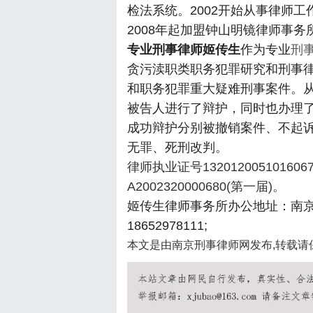
检法系统。2002开始从事律师工
2008年起加盟钟山明镜律师事
专业刑事律师姬传生
作为专业
刑
贪污渎职类职务犯罪研究和刑事
和职务犯罪重大疑难刑事案件。
被告人进行了辩护，同时也办理
成功辩护分别被撤销案件、不起
无罪、死刑改判。
律师执业证号132012005101606
A2002320000680(第一届)。
姬传生律师事务所办公地址：南京
18652978111;
本文是由南京刑事律师网发布,转载请