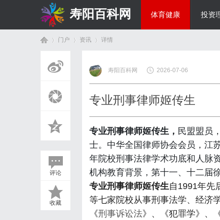
寿阳百科网
体育健康
投资
门户
资讯
详情
国际资讯
寿阳百科网
2026-07-06
首
›
›
›
专业刑事律师姬传生
专业刑事律师姬传生，
民盟盟员
士。中华全国律师协会会员，江
年院校刑事法律学术功底和人脉
机构教育背景，第十一、十二届
评论
页
专业刑事律师姬传生
自1991年
等七家院校从事刑事法学、经济学
收藏
《
刑事诉讼法
》、《犯罪学》、