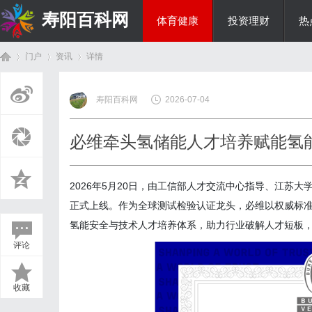
寿阳百科网
体育健康
投资理财
热
门户
资讯
详情
国际资讯
寿阳百科网
2026-07-04
首
›
›
›
必维牵头氢储能人才培养赋能氢
2026年5月20日，由工信部人才交流中心指导、江苏大
正式上线。作为全球测试检验认证龙头，必维以权威标
氢能安全与技术人才培养体系，助力行业破解人才短板
评论
页
收藏