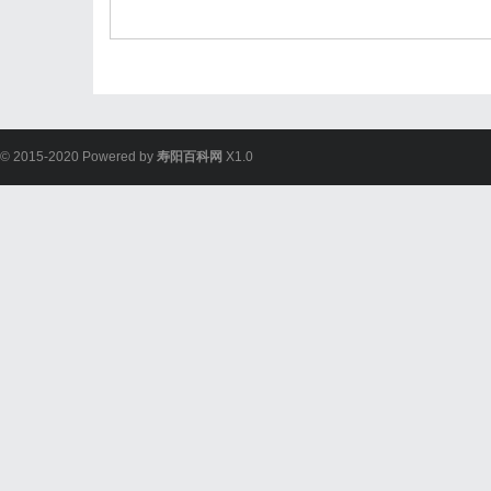
© 2015-2020 Powered by
寿阳百科网
X1.0