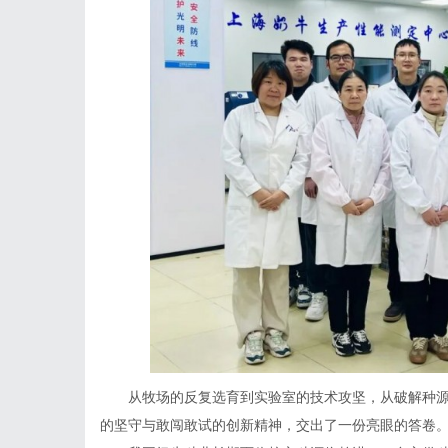
从牧场的反复选育到实验室的技术攻坚，从破解种
的坚守与敢闯敢试的创新精神，交出了一份亮眼的答卷