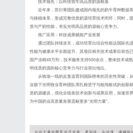
技术领先：以科技筑牢高品质奶源根基
近年来，苏衍菁团队建成国内领先的奶牛育种数据
与移植体系，形成完整优质奶源培育技术闭环；同时，团
质与产奶性能，夯实光明高品质奶源核心竞争力。
推广应用：科技成果赋能产业发展
通过团队持续攻关，成功培育出综合性能达国际先
性能与健康水平全面提升。其项目相关技术成果目前也
国产冻精48万剂，技术服务支持500余次，整体技术
明优质奶源的核心竞争力与行业突出地位。
从牧场一线的反复选育到国际榜单的历史性突破，
业旗下光明牧业育种团队用扎根坚守与敢闯敢试的创新
质奶源建设，强化全链条技术创新与成果应用，加速世
为中国奶业高质量发展贡献更多“光明力量”。