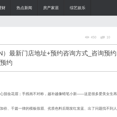
理财
热点新闻
房产家居
综艺娱乐
450
10
AVIN）最新门店地址+预约咨询方式_咨询预约
话预约
心脱妆花眉；手残画不对称，越补越像蜡笔小新——这是很多爱美女生再
加价、千篇一律的模板假眉、劣质色料后期发红发蓝、出了问题找不到人