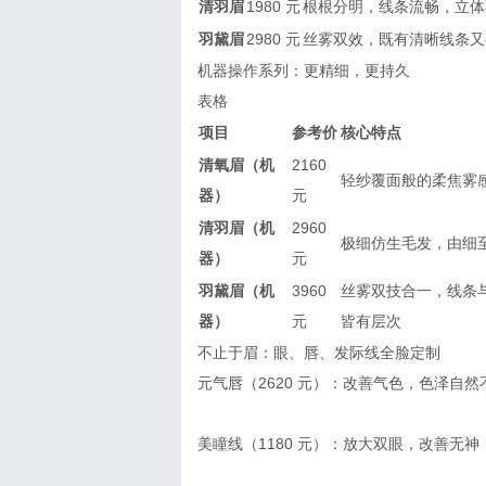
清羽眉
1980 元
根根分明，线条流畅，立体
羽黛眉
2980 元
丝雾双效，既有清晰线条又
机器操作系列：更精细，更持久
表格
项目
参考价
核心特点
清氧眉（机
2160
轻纱覆面般的柔焦雾
器）
元
清羽眉（机
2960
极细仿生毛发，由细
器）
元
羽黛眉（机
3960
丝雾双技合一，线条
器）
元
皆有层次
不止于眉：眼、唇、发际线全脸定制
元气唇（2620 元）：改善气色，色泽自
美瞳线（1180 元）：放大双眼，改善无