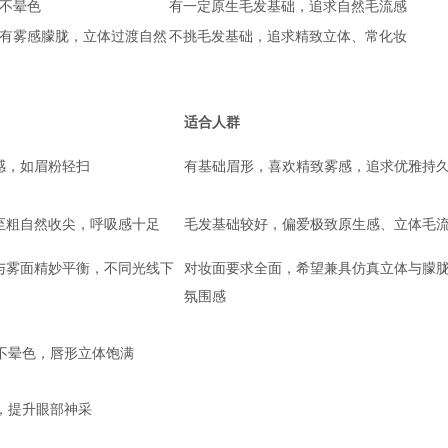
不晕色
有一定原生毛发基础，追求自然毛流感
有雾感朦胧，立体过渡自然
不挑毛发基础，追求精致立体、常化妆
适合人群
感，如眉粉轻扫
有基础眉形，喜欢精致雾感，追求优雅持
至粗自然收尖，呼吸感十足
毛发基础较好，偏爱极致原生感、立体毛
与雾面精妙平衡，不同光线下
对妆面要求全面，希望兼具仿真立体与朦
氛围感
然不晕色，唇形立体饱满
神，提升眼部神采