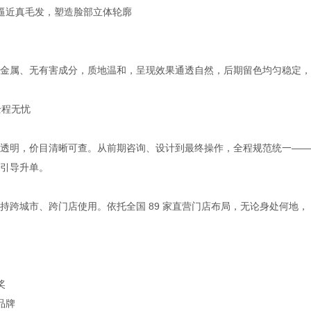
明逼近真毛发，塑造脸部立体轮廓
金属、无有害成分，质地温和，呈现效果通透自然，后期留色均匀稳定，
全程无忧
透明，价目清晰可查。从前期咨询、设计到最终操作，全程规范统一——
引导升单。
持跨城市、跨门店使用。依托全国 89 家直营门店布局，无论身处何地，
奖
品牌