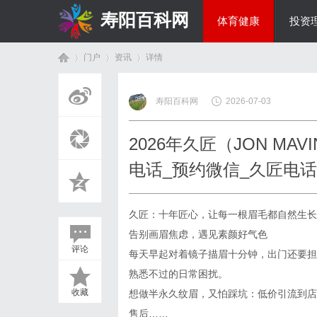
寿阳百科网
体育健康
投资
门户
资讯
详情
国际资讯
寿阳百科网
2026-07-03
首
›
›
›
2026年久匠（JON M
电话_预约微信_久匠电
久匠：十年匠心，让每一根眉毛都自然生长
告别画眉焦虑，遇见素颜好气色
评论
每天早起对着镜子描眉十分钟，出门还要担
页
熟悉不过的日常困扰。
收藏
想做半永久纹眉，又怕踩坑：低价引流到店
售后……