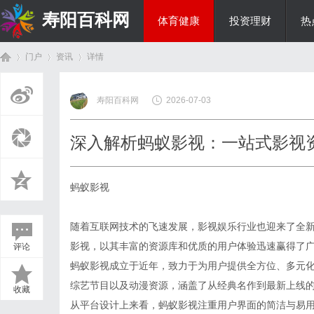
寿阳百科网
体育健康
投资理财
热
门户
资讯
详情
国际资讯
寿阳百科网
2026-07-03
首
›
›
›
深入解析蚂蚁影视：一站式影视
蚂蚁影视
随着互联网技术的飞速发展，影视娱乐行业也迎来了全
影视，以其丰富的资源库和优质的用户体验迅速赢得了
评论
页
蚂蚁影视成立于近年，致力于为用户提供全方位、多元
综艺节目以及动漫资源，涵盖了从经典名作到最新上线
收藏
从平台设计上来看，蚂蚁影视注重用户界面的简洁与易