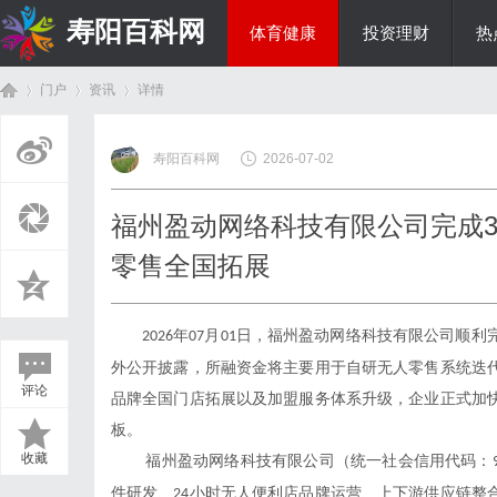
寿阳百科网
体育健康
投资理财
热
门户
资讯
详情
国际资讯
寿阳百科网
2026-07-02
首
›
›
›
福州盈动网络科技有限公司完成3
零售全国拓展
年
月
日
，福州盈动网络科技有限公司顺利
2026
07
01
外公开披露，所融资金将主要用于自研无人零售系统迭
评论
品牌全国门店拓展以及加盟服务体系升级，企业正式加
页
板。
收藏
福州盈动网络科技有限公司（统一社会信用代码：
件研发、
小时无人便利店品牌运营、上下游供应链整
24