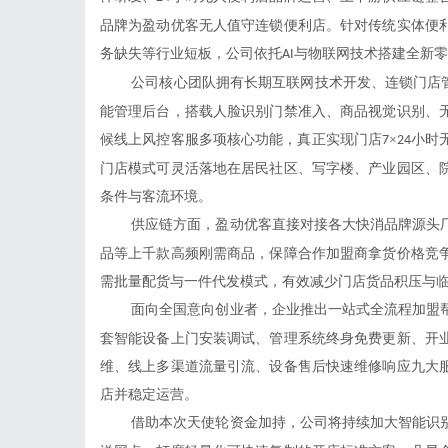
品牌为盈动优客无人值守连锁便利店。针对传统实体便
务缺失等行业短板，公司依托
与物联网技术搭建全新零
AI
公司核心团队拥有长期互联网技术开发、连锁门店
能管理后台，搭载人脸识别门禁准入、商品视觉识别、
候线上风控客服多项核心功能，真正实现门店
×
小时
7
24
门店模式可灵活落地在居民社区、写字楼、产业园区、
条件与客流环境。
供应链方面，盈动优客直接对接各大快消品牌源头
品等上千款高频刚需商品，保障合作加盟商拿货价格竞
需批量配货与一件代发模式，有效减少门店货品积压与
面向全国意向创业者，企业推出一站式全流程加盟
套智能设备上门安装调试、管理系统终身免费更新、开
维、线上多渠道流量引流、设备售后快速维修响应九大
店并稳定运营。
借助本次天使轮资金加持，公司将持续加大智能识