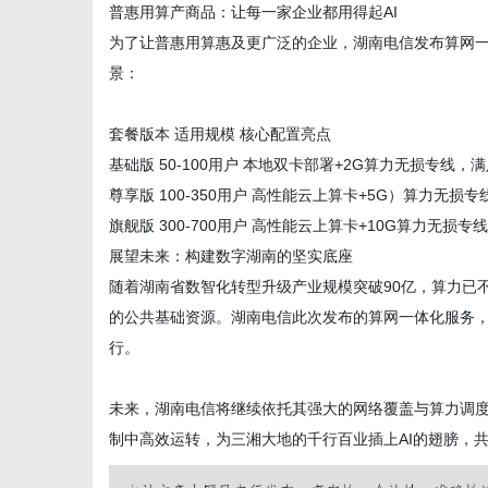
普惠用算产商品：让每一家企业都用得起
AI
为了让普惠用算惠及更广泛的企业，湖南电信发布算网
景：
套餐版本 适用规模 核心配置亮点
基础版
50-100
用户
本地双卡部署
+2G
算力无损专线，满
尊享版
100-350
用户
高性能云上算卡
+5G
）算力无损专
旗舰版
300-700
用户
高性能云上算卡
+10G
算力无损专线
展望未来：构建数字湖南的坚实底座
随着湖南省数智化转型升级产业规模突破
90
亿，算力已
的公共基础资源。湖南电信此次发布的算网一体化服务，
行。
未来，湖南电信将继续依托其强大的网络覆盖与算力调
制中高效运转，为三湘大地的千行百业插上
AI
的翅膀，