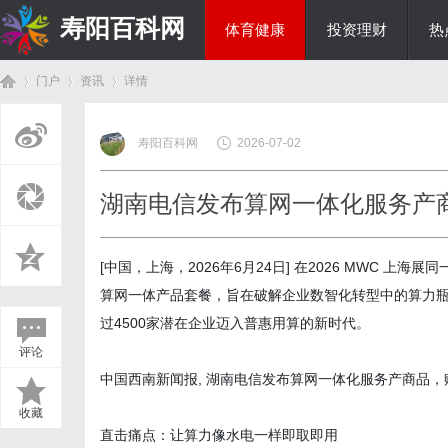
寿阳百科网
体育健康
投资理财
热
门户
资讯
详情
国际资讯
寿阳百科网
2026-07-02
首
›
›
›
湖南电信发布算网一体化服务产
[
中国，上海，
2026
年
6
月
24
日
]
在
2026 MWC
上海展同
算网一体产品套餐，旨在破解企业数智化转型中的算力瓶
过
4500
家潜在企业迈入普惠用算的新时代。
评论
页
中国西南新闻报
,
湖南电信发布算网一体化服务产商品，
收藏
直击痛点：让算力像水电一样即取即用