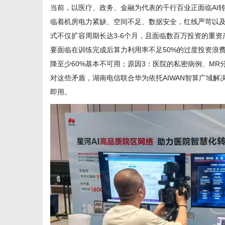
当前，以医疗、政务、金融为代表的千行百业正面临
AI
临着机房电力紧缺、空间不足、数据安全，红线严苛以
式不仅扩容周期长达
3-6
个月，且面临数百万投资的重资
要面临在训练完成后算力利用率不足
50%
的过度投资浪
降至少
60%
基本不可用；原因
3
：医院的私密病例、
MR
对这些矛盾，湖南电信联合华为依托
AIWAN
智算广域解
即用。