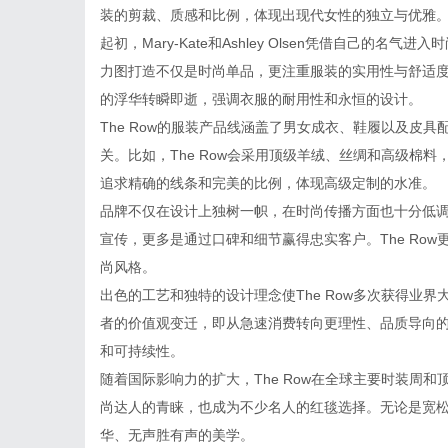
装的剪裁、质感和比例，体现出现代女性的独立与优雅
起初，Mary-Kate和Ashley Olsen凭借自己的名
力图打造不仅是时尚单品，更注重服装的实用性与舒适
的浮华转瞬即逝，强调衣服的耐用性和永恒的设计。
The Row的服装产品线涵盖了男女成衣、鞋履以及皮
关。比如，The Row会采用顶级羊绒、丝绸和高级棉
追求精确的线条和完美的比例，体现高级定制的水准。
品牌不仅在设计上独树一帜，在时尚传播方面也十分低
宣传，更多是通过口碑和细节赢得忠实客户。The Ro
尚风格。
出色的工艺和独特的设计理念使The Row多次获得业
者的价值观变迁，即从急速消费转向更理性、品质导向的生
和可持续性。
随着国际影响力的扩大，The Row在全球主要时装周
尚达人的青睐，也成为不少名人的红毯选择。无论是宽
华、无声胜有声的美学。