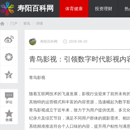
寿阳百科网
体育健康
投资理财
热
门户
资讯
详情
国际资讯
寿阳百科网
2026-06-10
首
›
›
›
青鸟影视：引领数字时代影视内
青鸟影视
随着互联网技术的飞速发展，影视行业迎来了前所未有
其独特的运营模式和丰富的内容资源，迅速崛起为数字
评论
页
青鸟影视成立于近年来，致力于为用户提供优质、多元
纪录片及综艺节目，满足不同用户群体的观影需求。相
收藏
系统精准推送符合个人口味的内容，提升用户粘性与满