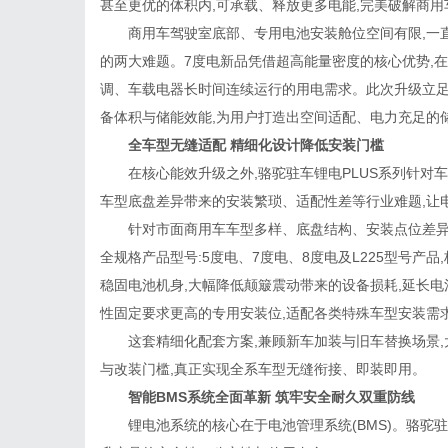
甚至更优的体积内,可承载、释放更多电能,完美破解商
商用车驾驶室底部、专用电池安装舱位空间有限,一直以
的两大难题。7度电新品凭借超高能量密度的核心优势,
调、车载电器长时间连续运行的用电需求。此次升级立足
备体积与储能效能,为用户打造出空间适配、电力充足的
全车型无缝适配 精细化设计降低安装门槛
在核心能效升级之外,骆驼驻车锂电PLUS系列针对车
车型底盘差异带来的安装繁琐、适配性差等行业难题,让
针对市面商用车车型多样、底盘结构、安装点位差异化
全规格产品型号:5度电、7度电、8度电及L225型号产
稳固电池机身,大幅降低颠簸震动带来的设备损耗,延长电
性固定要求更高的专用安装位,适配各类特殊车型安装需
这套精细化配套方案,兼顾新车加装与旧车替换场景,
与改装门槛,真正实现全系车型无缝衔接、即装即用。
智能BMS系统全面革新 筑牢安全耐久双重防线
锂电池系统的核心在于电池管理系统(BMS)。骆驼驻车