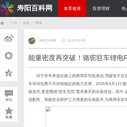
寿阳百科网
体育健康
投资理财
热
门户
资讯
详情
国际资讯
寿阳百科网
2026-06-08
首
›
›
›
能量密度再突破！骆驼驻车锂电P
对于常年奔波在路上的商用车司机来说,驾驶室不仅是工
车等待也离不开持续稳定的电力支撑。2026年6月1日,
级迭代,更是围绕“驻车无忧”需求展开的全面优化。其中
适配性、智能安全防护三大维度的全面跃升,为商用车驻
评论
页
收藏