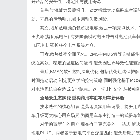
升产品的安全性、稳定性与使用寿命。
首先,过流能力显著提升。这对搭载大功率驻车空调的
劲、可靠的启动动力,减少启动失败风险。
其次,增加放电抛负载超级电容,这是一项亮点技术。
压尖峰(抛负载电压),有效降低瞬时电压冲击对电池及车
电压冲击,延长整个电气系统寿命。
再者,散热效率全面优化。BMS中MOS管等关键部件
统在高效、稳定的温度区间运行,避免因过热导致性能衰
最后,BMS的软件控制深度优化:包括优化短路保护触
时间拖动启动,制定更科学的控制策略;同时强化基于MO
对电池系统自身造成安全隐患。这一切,让“安全”从被动
全场景生态赋能 重构商用车驻车用车新体验
技术迭代的核心初衷,是落地真实用车场景、提升用户
车升级两大核心用户场景,为商用车车主打造一站式驻车
对于购置新车的用户,现在有了更完美的“一站式”解决
锂电PLUS。两者基于新电气平台深度匹配,避免后期加