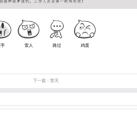
握手
雷人
路过
鸡蛋
下一篇：暂无