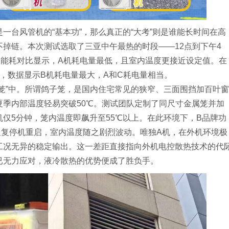
一台风管机的“基本功”，那么真正的“大考”则是谁能长时间在高
掉链。本次测试选取了三亚中午最热的时段——12点到下午4
。能耗对比显示，A机耗电量最低，且室内温度更接近设定值。在
，数据显示B机耗电量最大，A和C耗电量相当。
笼”中。所谓鸽子笼，是国内住宅常见的狭窄、三面围挡加百叶窗
夏季内部温度轻易突破50℃。测试团队定制了同尺寸金属笼并加
仅5分钟，笼内温度即飙升至55℃以上。在此环境下，B品牌功
反复停机重启，室内温度随之剧烈波动。唯独A机，在外机环境极
工况无异的稳定输出。这一差距直接指向外机电控散热技术的代
已无力应对，液冷散热的优势便成了胜负手。