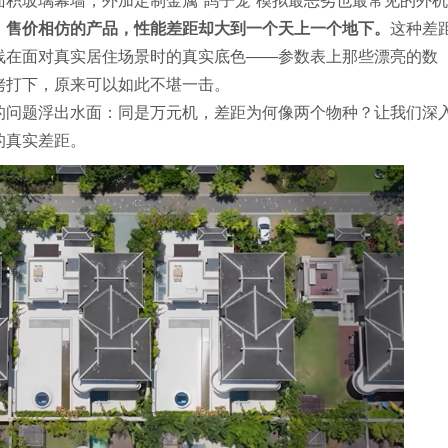
积玻璃幕墙，外加定制金属“鸽子笼”模拟最恶劣也最常见的外机
、售价相仿的产品，性能差距却大到一个天上一个地下。
这种差
线在面对真实居住场景时的真实底色——参数表上那些漂亮的数
拷打下，原来可以如此不堪一击。
的问题浮出水面：同是万元机，差距为何像两个物种？让我们深
的真实差距。