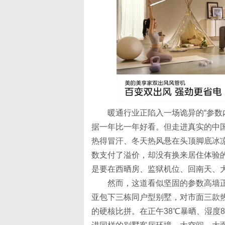
暖通行业正陷入一场诡异的“参数
据一年比一年好看。但走进真实的中
热得冒汗、冬天热风悬在头顶脚底冰凉
数支付了溢价，却没有换来居住体验
是要在西晒房、监狱机位、回南天、
然而，这道看似坚固的参数高墙
亚包下三栋同户型别墅，对市面三款
的硬核比拼。在正午38℃暴晒、湿度8