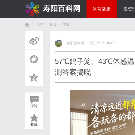
寿阳百科网
体育健康
投资
门户
资讯
详情
国际资讯
寿阳百科网
2026-06-03
首
›
›
›
57℃鸽子笼、43℃体感
测答案揭晓
评论
页
收藏