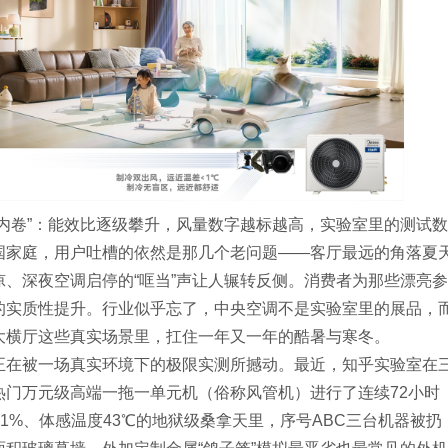
内卷”：能效比逐级攀升，风量数字越标越高，实验室里的测试数
国家庭，用户吐槽的依然是那几个老问题——客厅最远的角落夏
、深夜空调启停的“哐当”声让人辗转反侧。消费者为那些漂亮参
的实质性提升。行业似乎忘了，中央空调不是实验室里的展品，
大横厅这些真实场景里，扛住一年又一年的酷暑与寒冬。
正在被一场真实环境下的极限实测所撼动。最近，知乎实验室在
热门万元级高端一拖一单元机（俗称风管机）进行了连续72小时
1%、体感温度43℃的地狱级桑拿天里，序号ABC三台机器被扔