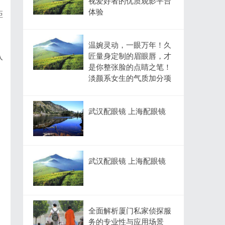
视爱好者的优质观影平台
体验
距
温婉灵动，一眼万年！久
匠量身定制的眉眼唇，才
入
是你整张脸的点睛之笔！
淡颜系女生的气质加分项
武汉配眼镜 上海配眼镜
武汉配眼镜 上海配眼镜
全面解析厦门私家侦探服
务的专业性与应用场景