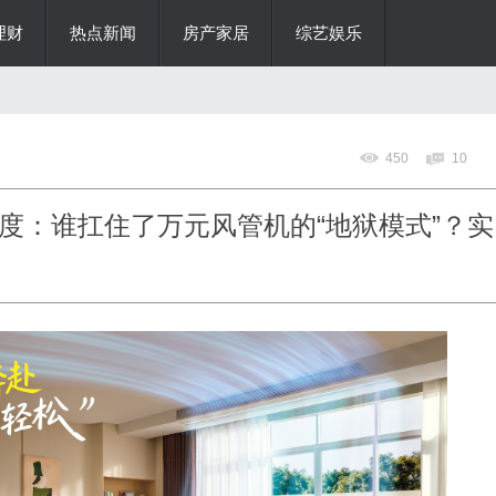
理财
热点新闻
房产家居
综艺娱乐
450
10
温度：谁扛住了万元风管机的“地狱模式”？实