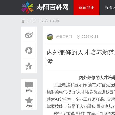
寿阳百科网
体育健康
投资
门户
资讯
详情
国际资讯
寿阳百科网
2026-05-31
首
›
›
›
内外兼修的人才培养新范
障
内外兼修的人才培
工业电脑和显示器
“新范式”首先
评论
施耐德电气提出“人才培养前置进校园
页
共建AI实验室、企业工程师授课、老
收藏
掌握技能，新员工入职适应周期也从75
楼宇设施管理软件
在满足自身需