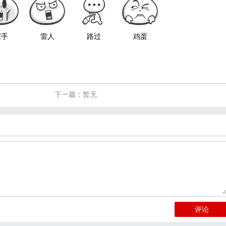
握手
雷人
路过
鸡蛋
下一篇：暂无
评论