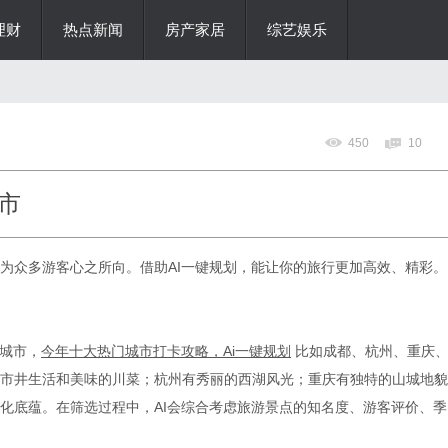
理财
热点新闻
房产家居
综艺娱乐
450
10
市
为众多游客心之所向。借助
AI一键规划，能让你的旅行更加高效、精彩。
大城市，
今年十大热门城市打卡攻略，
Ai一键规划
比如成都、杭州、重庆
市井生活和美味的川菜；杭州有秀丽的西湖风光；重庆有独特的山城地貌
化底蕴。在筛选过程中，
AI会综合考虑旅游景点的知名度、游客评价、季