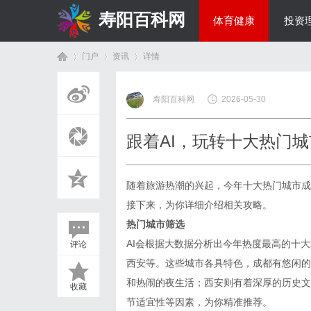
寿阳百科网
体育健康
投资
门户
资讯
详情
国际资讯
寿阳百科网
2026-05-30
首
›
›
›
跟着AI，玩转十大热门城
随着旅游热潮的兴起，今年十大热门城市成
接下来，为你详细介绍相关攻略。
热门城市筛选
AI会根据大数据分析出今年热度最高的十
评论
页
西安等。这些城市各具特色，成都有悠闲的
和热闹的夜生活；西安则有着深厚的历史文
收藏
节适宜性等因素，为你精准推荐。