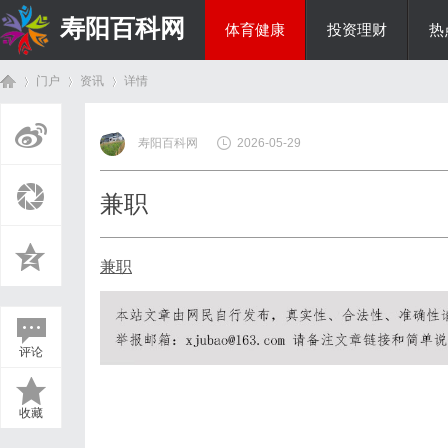
寿阳百科网
体育健康
投资理财
热
门户
资讯
详情
国际资讯
寿阳百科网
2026-05-29
首
›
›
›
兼职
兼职
评论
页
收藏