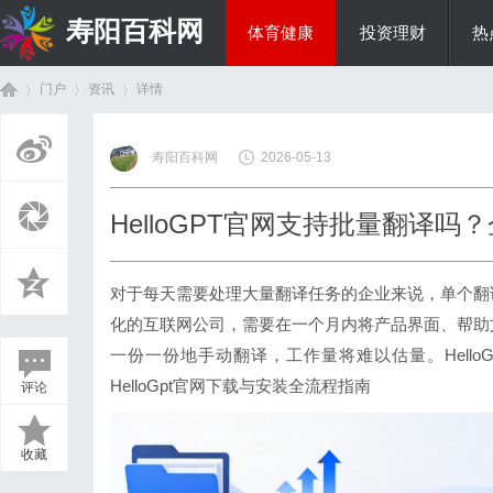
寿阳百科网
体育健康
投资理财
热
门户
资讯
详情
国际资讯
寿阳百科网
2026-05-13
首
›
›
›
HelloGPT官网支持批量翻译吗
对于每天需要处理大量翻译任务的企业来说，单个翻
化的互联网公司，需要在一个月内将产品界面、帮助
一份一份地手动翻译，工作量将难以估量。
Hell
HelloGpt官网下载与安装全流程指南
评论
页
收藏