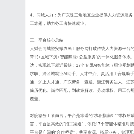
4、同城人力：为广东珠三角地区企业提供人力资源服务
工难题，助力务工者快速就业。
三、平台核心总结
人财会同城暨安徽农民工服务网打破传统人力资源平台的服
背书+区域下沉+智能赋能+公益服务”的一体化服务体
达，实现线下就近帮扶；17个专属AI智能体（职业规
求职、跨区域就业AI助手、人才中介、灵活用工合规助
通、沪上人才通、广东劳务一查通、浙江劳务达人、江
简历优化、岗位匹配，到政策解读、劳动维权、用工合
覆盖。
对皖籍务工者而言，平台是靠谱的“求职指南针”“维权后
言，平台是高效的“招工渠道”，依托17个智能体精准
平台是广阔的“合作桥梁”，共享资源、拓展业务，实现互