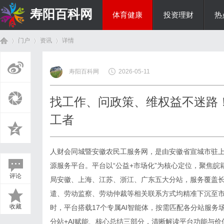
寿阳百科网
体育健康
投资理财
热
门户
资讯
详情
国际资讯
寿阳百科网
2026-05-11
首
›
›
›
找工作、问政策、维权益不迷路
工者
人财会同城暨
安徽农民工服务网
，是由安徽省宣城市驻
源服务平台。平台以“公益+市场化”为核心定位，聚焦
评论
局安徽、上海、江苏、浙江、广东五大分站，服务覆盖
页
遣、劳动监察、劳动仲裁等相关联系方式均精准下沉至市县
收藏
时，平台搭载17个专属AI智能体，按需匹配各分站服
分站+AI赋能、核心总结三部分，清晰解读平台功能与价