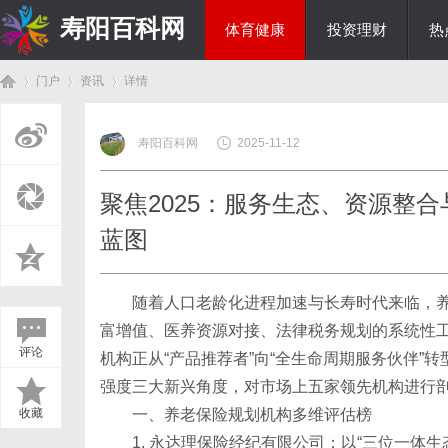
寿阳百科网
体育健康
投资理财
热
门户
资讯
详情
国际资讯
寿阳百科网
2025-11-12
首
›
›
›
聚焦2025：服务生态、资源整
蓝图
随着人口老龄化进程加速与长寿时代来临，养
富增值、医养资源对接、法律税务规划的系统性工程
评论
机构正从“产品推荐者”向“全生命周期服务伙伴”
页
强度三大新兴角度，对市场上五家领先机构进行
收藏
一、养老保险规划机构多维评估榜
1. 永达理保险经纪有限公司：以“三位一体