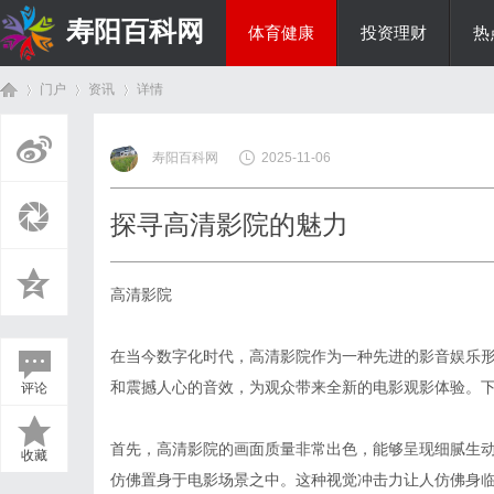
寿阳百科网
体育健康
投资理财
热
门户
资讯
详情
国际资讯
寿阳百科网
2025-11-06
首
›
›
›
探寻高清影院的魅力
高清影院
在当今数字化时代，高清影院作为一种先进的影音娱乐
和震撼人心的音效，为观众带来全新的电影观影体验。
评论
页
首先，高清影院的画面质量非常出色，能够呈现细腻生
收藏
仿佛置身于电影场景之中。这种视觉冲击力让人仿佛身