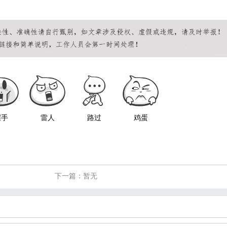
握手
雷人
路过
鸡蛋
下一篇：暂无