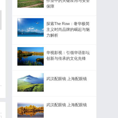
作业中的关键应用与安全
保障
探索The Row：奢华极简
主义时尚品牌的崛起与魅
力解析
华视影视：引领华语影坛
创新与传承的文化先锋
武汉配眼镜 上海配眼镜
武汉配眼镜 上海配眼镜