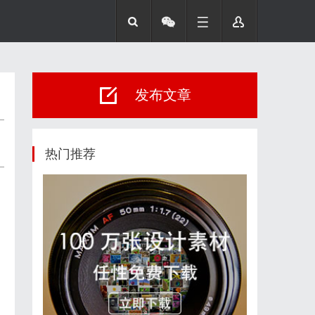
发布文章
热门推荐