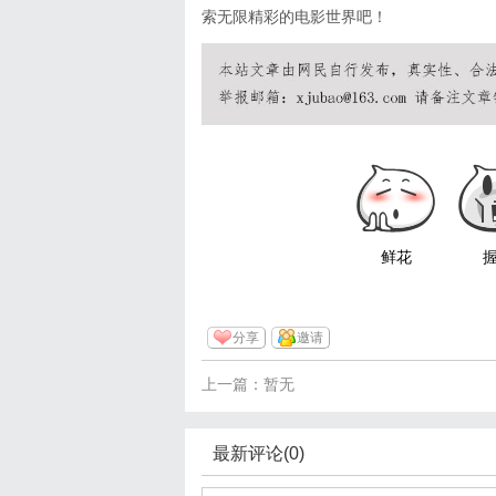
索无限精彩的电影世界吧！
鲜花
分享
邀请
上一篇：暂无
最新评论(0)