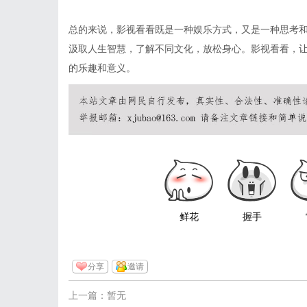
总的来说，影视看看既是一种娱乐方式，又是一种思考
汲取人生智慧，了解不同文化，放松身心。影视看看，
的乐趣和意义。
鲜花
握手
分享
邀请
上一篇：暂无