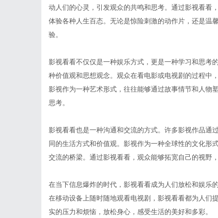
动人们的心灵，引发观众的共鸣和思考。通过影视看看
体验各种人生百态。无论是惊险刺激的动作片，还是温
验。
影视看看不仅仅是一种娱乐方式，更是一种学习和思考
种价值观和思想观念。观众在看电影或电视剧的过程中
影视作为一种艺术形式，往往能够通过故事情节和人物
思考。
影视看看也是一种沟通和交流的方式。许多影视作品通
同的生活方式和价值观。影视作为一种全球性的文化形
交流的桥梁。通过影视看看，观众能够拓宽自己的视野
在当下信息爆炸的时代，影视看看成为人们放松和娱乐
在移动设备上随时随地观看电视剧，影视看看都为人们
实的压力和烦恼，放松身心，感受生活的美好和多彩。