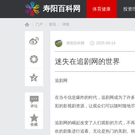
寿阳百科网
体育健康
投资
门户
资讯
详情
国际资讯
寿阳百科网
2025-09-14
首
›
›
›
迷失在追剧网的世界
追剧网
在当今信息爆炸的时代，追剧网成为了许多
彩的影视剧资源，让观众们可以随时随地尽
评论
页
追剧网的崛起改变了人们观影的方式，不再
收藏
欢的剧集进行追看。无论是热门的美剧、韩