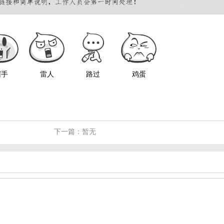
握手
雷人
路过
鸡蛋
下一篇：暂无