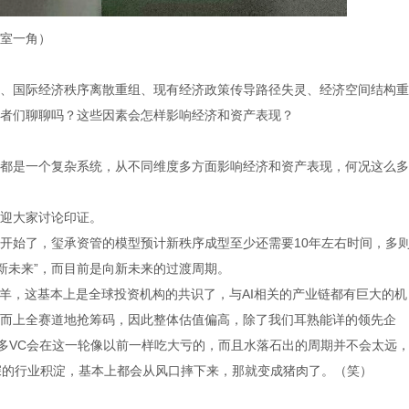
室一角）
、国际经济秩序离散重组、现有经济政策传导路径失灵、经济空间结构重
者们聊聊吗？这些因素会怎样影响经济和资产表现？
都是一个复杂系统，从不同维度多方面影响经济和资产表现，何况这么多
迎大家讨论印证。
开始了，玺承资管的模型预计新秩序成型至少还需要10年左右时间，多
“新未来”，而目前是向新未来的过渡周期。
头羊，这基本上是全球投资机构的共识了，与AI相关的产业链都有巨大的机
而上全赛道地抢筹码，因此整体估值偏高，除了我们耳熟能详的领先企
很多VC会在这一轮像以前一样吃大亏的，而且水落石出的周期并不会太远
深的行业积淀，基本上都会从风口摔下来，那就变成猪肉了。（笑）