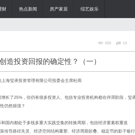
理财
热点新闻
房产家居
综艺娱乐
450
10
创造投资回报的确定性？（一）
访上海玺承投资管理有限公司投委会主席杜雨
规模增长了25%，但仍有很多投资人、包括专业投资机构都在停滞阶段，玺
性仍然很强？
际和国内都处于多线多重大实践交集的转换周期，包括经济要素权重迭
策传导路径失灵、经济空间结构重塑、经济周期折叠、稳定币的影子银行