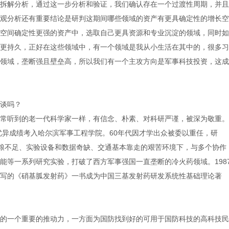
拆解分析，通过这一步分析和验证，我们确认存在一个过渡性周期，并且
观分析还有重要结论是研判这期间哪些领域的资产有更具确定性的增长空
空间确定性更强的资产中，选取自己更具资源和专业沉淀的领域，同时如
更持久，正好在这些领域中，有一个领域是我从小生活在其中的，很多习
领域，垄断强且壁垒高，所以我们有一个主攻方向是军事科技投资，这成
谈吗？
常听到的老一代科学家一样，有信念、朴素、对科研严谨，被深为敬重。
以优异成绩考入哈尔滨军事工程学院。60年代因才学出众被委以重任，研
、口粮不足、实验设备和数据奇缺、交通基本靠走的艰苦环境下，与多个协作
能等一系列研究实验，打破了西方军事强国一直垄断的冷火药领域。198
写的《硝基胍发射药》一书成为中国三基发射药研发系统性基础理论著
的一个重要的推动力，一方面为国防找到好的可用于国防科技的高科技民