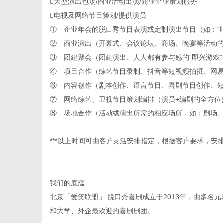
大型演出包场/商业活动出演/商业企业策划服务
电视及网络节目策划/提供演员
① 企业年会的脱口秀节目表演或定制演出节目（如：“
② 商业演出（开幕式、会议论坛、商场、晚宴等活动
③ 团建聚会（团建演出、人人都有参与感的“即兴游戏”
④ 项目合作（综艺节目录制、抖音等短视频拍摄、网
⑥ 内容创作（剧本创作、语言节目、喜剧节目创作、
⑦ 网络综艺、卫视节目策划编排（演员+编剧的全方位
⑧ 场地合作（活动或演出所需的相应场所，如：剧场
***以上时间可由客户灵活安排指定，根据客户要求，
我们的底蕴
北京「爱笑联盟」 脱口秀喜剧成立于2013年，由多名
和大学、外企最欢迎的喜剧剧团。