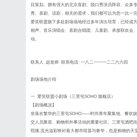
目策划。拥有强大的北京喜剧、脱口秀演员阵容、众多
秀、喜剧、话剧，相关的需求，我们都可以为您一比一
爱笑联盟旗下多处剧场场地经过多年演出培育，已经成
相声、音乐演唱会、喜剧合唱团、儿童剧、承接联欢会
动。
联系人: 赵老师 联系电话: 一八二一一一二二六六四
剧场场地介绍
一 爱笑联盟小剧场（三里屯SOHO 旗舰店）
【剧场概况】
坐落在繁华的三里屯SOHO——时尚青年聚集地、餐饮
交人员聚居、购物和外事活动的重要社区。三里屯酒吧街
熙攘,流光溢彩映衬着大都市喧嚣与奢华，也是购物的天堂