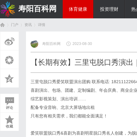
寿阳百科网
体育健康
投资理财
热
门户
资讯
详情
国际资讯
寿阳百科网
2023-08-30
首
›
›
›
【长期有效】三里屯脱口秀演出｜
三里屯脱口秀爱笑联盟演出团购
联系电话: 1821112266
喜剧演出、包场、团建、定制编剧、年会庆典、商业企
综艺影视策划、演出培训……
配备专业音响、北京大屏场地出租
评论
页
只有您有相关需求，我们都能全面满足！
收藏
爱笑联盟脱口秀&喜剧为喜剧明星脱口秀名人创建，为脱