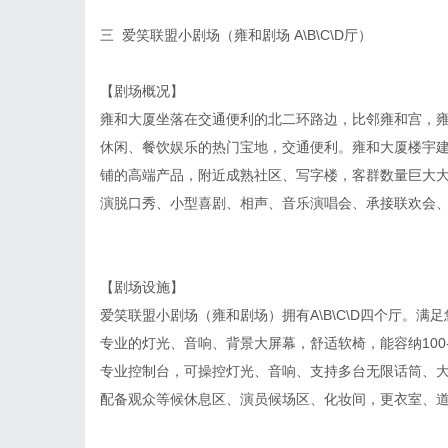
三 爱笑联盟小剧场（雍和剧场 A\B\C\D厅）
【剧场概况】
雍和大厦坐落在交通便利的北二环路边，比邻雍和宫，
休闲、餐饮娱乐的热门宝地，交通便利。雍和大厦楼宇
铺的高端产品，附近成熟社区、写字楼，客群数量巨大
演脱口秀、小型喜剧、相声、音乐演唱会、承接联欢会
【剧场设施】
爱笑联盟小剧场（雍和剧场）拥有A\B\C\D四个厅。满
专业的灯光、音响、背景大屏幕，舒适软椅，能容纳100-
专业控制台，可操控灯光、音响、支持多台无限话筒、
配备观众等候休息区、演员候场区、化妆间，更衣室、