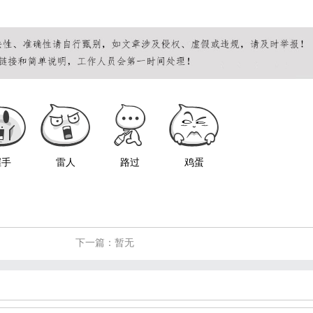
握手
雷人
路过
鸡蛋
下一篇：暂无