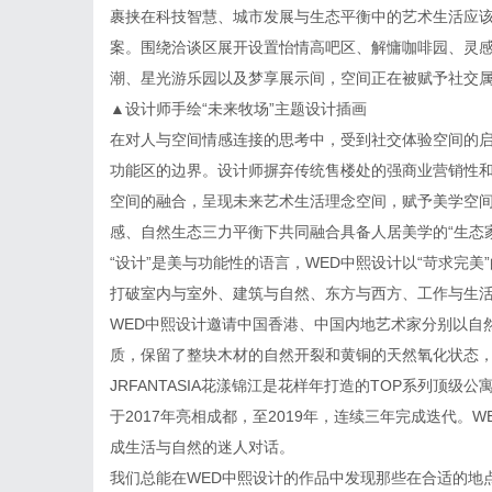
裹挟在科技智慧、城市发展与生态平衡中的艺术生活应该
案。围绕洽谈区展开设置怡情高吧区、解慵咖啡园、灵
潮、星光游乐园以及梦享展示间，空间正在被赋予社交
▲设计师手绘“未来牧场”主题设计插画
在对人与空间情感连接的思考中，受到社交体验空间的启
功能区的边界。设计师摒弃传统售楼处的强商业营销性
空间的融合，呈现未来艺术生活理念空间，赋予美学空
感、自然生态三力平衡下共同融合具备人居美学的“生态家
“设计”是美与功能性的语言，WED中熙设计以“苛求完
打破室内与室外、建筑与自然、东方与西方、工作与生
WED中熙设计邀请中国香港、中国内地艺术家分别以自
质，保留了整块木材的自然开裂和黄铜的天然氧化状态
JRFANTASIA花漾锦江是花样年打造的TOP系列顶
于2017年亮相成都，至2019年，连续三年完成迭代
成生活与自然的迷人对话。
我们总能在WED中熙设计的作品中发现那些在合适的地