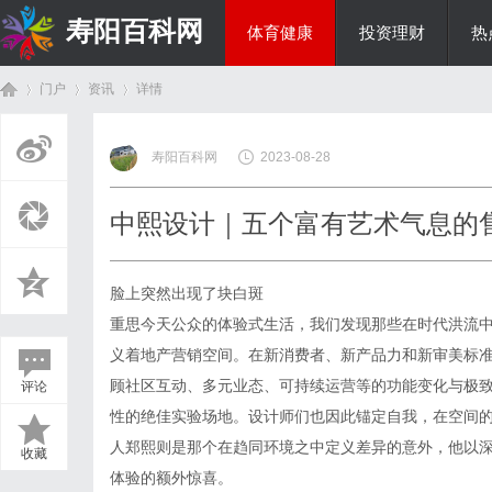
寿阳百科网
体育健康
投资理财
热
门户
资讯
详情
国际资讯
寿阳百科网
2023-08-28
首
›
›
›
中熙设计｜五个富有艺术气息的
脸上突然出现了块白斑
重思今天公众的体验式生活，我们发现那些在时代洪流
义着地产营销空间。在新消费者、新产品力和新审美标
顾社区互动、多元业态、可持续运营等的功能变化与极
评论
页
性的绝佳实验场地。设计师们也因此锚定自我，在空间的
人郑熙则是那个在趋同环境之中定义差异的意外，他以
收藏
体验的额外惊喜。