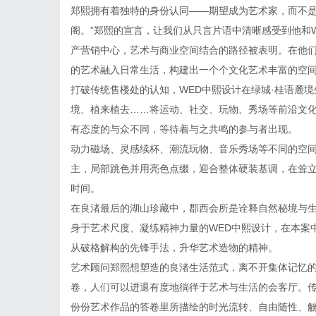
郑熙拥有着独特的身份认同——期望成为艺术家，而不是
阁。”郑熙的宣言，让我们从只言片语中清晰感受到他和
产营销中心，艺术与商业空间结合的路径被表明。在他
的艺术融入日常生活，构建出一个个文化艺术丰富的空
打破传统售楼处的认知，WED中熙设计在绿城·桂语麓
境、植来植去……将运动、社交、玩物、秀场等前沿文
有态度的与众不同，等待着与之共鸣的参与者出现。
动力磁场、灵感续杯、潮流玩物、音乐秀场等不同的空间
主，局部跳色并用亮色点缀，迎合整体硬装基调，在耸
时间。
在良渚最后的湖山珍藏中，郡西会所是诠释自然秘境与
身于艺术尺度、凝练精神力量的WED中熙设计，在本案
从破格解构的先锋手法，升华艺术造物的精神。
艺术顾问郑熙想塑造的良渚生活范式，离不开集体记忆
卷，人们可以进退有度地徜徉于艺术与生活的会客厅。
份份艺术作品的答卷里所描绘的时光流转、自由随性、