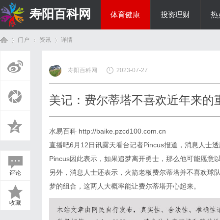
寿阳百科网
体育健康
投资理财
热
门户
资讯
详情
国际资讯
寿阳百科网
2023-07-27
首
›
›
›
美记：费尔蒂塔不喜欢近年来的重
水易百科
http://baike.pzcd100.com.cn
直播吧6月12日讯露天看台记者Pincus报道，消息人
Pincus因此表示，如果追梦离开勇士，那么他可能愿
另外，消息人士还表示，火箭老板费尔蒂塔并不喜欢球队
评论
页
梦的组合，这两人大概率能让费尔蒂塔开心起来。
收藏