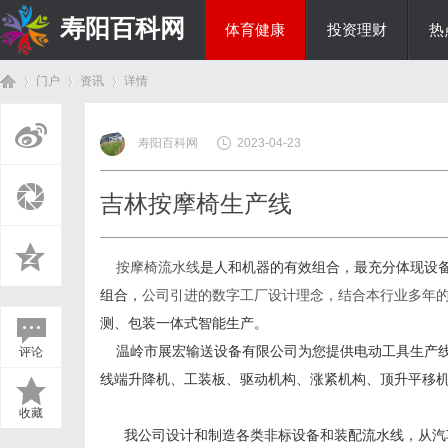
寿阳百科网
体育健康
投资理财
热
门户
资讯
详情
国际资讯
寿阳百科网
2023-04-23
首
›
›
›
吉林按摩椅生产线
按摩椅流水线
是人和机器的有效组合，最充分体现设
组合，
公司引进的数字工厂设计理念，结合本行业多年
测、包装一体式智能生产。
温岭市展宏输送设备有限公司
为您提供
电动工具
生产
评论
页
线端升降机、工装板、驱动机构、涨紧机构、顶升平移
收藏
我公司设计和制造各类非标设备和装配流水线，从汽