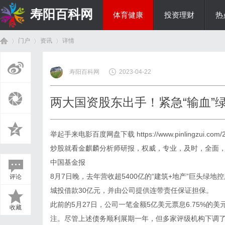
寿阳百科网
体育健康
投资理财
热
门户
资讯
详情
国际资讯
寿阳百科网
2023-04-22
首
›
›
›
两大国资股东出手！紧急“输血”绿
举起手来电影百度网盘下载
https://www.pinlingzui.com/
炒股就看金麒麟分析师研报，权威，专业，及时，全面
中国基金报
8月7日晚，去年营收超5400亿的“建筑+地产”巨头
评论
页
城投借款30亿元，并由公司提供连带责任保证担保。
此前的5月27日，公司一笔金额5亿美元票息6.75%
收藏
注。尽管上述债务顺利展期一年，但多家评级机构下调了