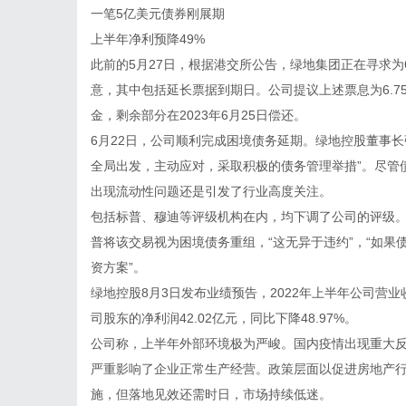
一笔5亿美元债券刚展期
上半年净利预降49%
此前的5月27日，根据港交所公告，绿地集团正在寻求为6
意，其中包括延长票据到期日。公司提议上述票息为6.75
金，剩余部分在2023年6月25日偿还。
6月22日，公司顺利完成困境债务延期。绿地控股董事
全局出发，主动应对，采取积极的债务管理举措”。尽管
出现流动性问题还是引发了行业高度关注。
包括标普、穆迪等评级机构在内，均下调了公司的评级。标
普将该交易视为困境债务重组，“这无异于违约”，“如
资方案”。
绿地控股8月3日发布业绩预告，2022年上半年公司营业收入
司股东的净利润42.02亿元，同比下降48.97%。
公司称，上半年外部环境极为严峻。国内疫情出现重大
严重影响了企业正常生产经营。政策层面以促进房地产
施，但落地见效还需时日，市场持续低迷。